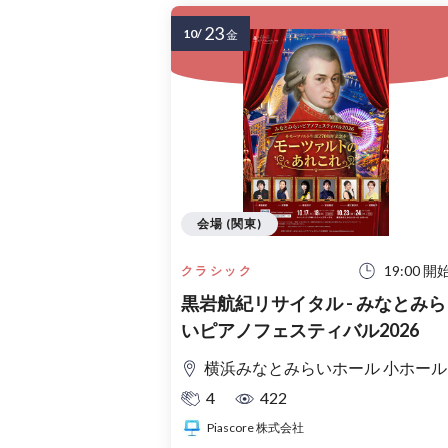
23
10/
金
会場 (関東)
19:00 開
クラシック
黒岩航紀リサイタル - みなとみら
いピアノフェスティバル2026
横浜みなとみらいホール 小ホール
4
422
Piascore 株式会社