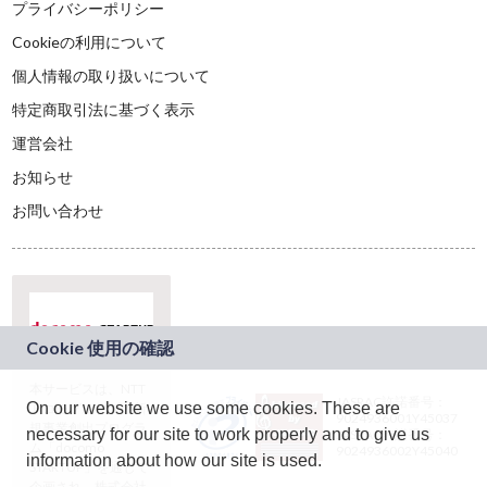
プライバシーポリシー
Cookieの利用について
個人情報の取り扱いについて
特定商取引法に基づく表示
運営会社
お知らせ
お問い合わせ
本サービスは、NTT
JASRAC許諾番号：
On our website we use some cookies. These are
ドコモグループの新
9024936001Y45037
規事業創出プログラ
necessary for our site to work properly and to give us
JASRAC許諾番号：
ム「docomo
9024936002Y45040
information about how our site is used.
STARTUP」を通じて
企画され、株式会社