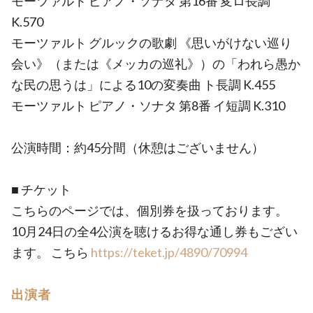
モーツァルト ピアノ・ソナタ 第16番 変ロ長調
K.570
モーツァルト グルックの歌劇 《思いがけない巡り
会い》（または《メッカの巡礼》）の「われら愚か
な民の思うは」による10の変奏曲 ト長調 K.455
モーツァルト ピアノ・ソナタ 第8番 イ短調 K.310
公演時間：約45分間（休憩はございません）
■ チケット
こちらのページでは、個別券を扱っております。
10月24日の全4公演を聴けるお得な通し券もござい
ます。 こちら
https://teket.jp/4890/70994
出演者