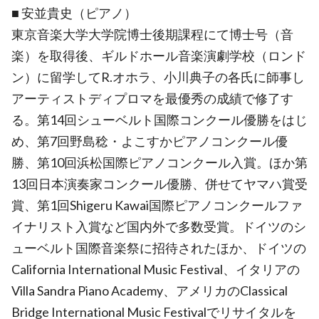
■ 安並貴史（ピアノ）
東京音楽大学大学院博士後期課程にて博士号（音
楽）を取得後、ギルドホール音楽演劇学校（ロンド
ン）に留学してR.オホラ、小川典子の各氏に師事し
アーティストディプロマを最優秀の成績で修了す
る。第14回シューベルト国際コンクール優勝をはじ
め、第7回野島稔・よこすかピアノコンクール優
勝、第10回浜松国際ピアノコンクール入賞。ほか第
13回日本演奏家コンクール優勝、併せてヤマハ賞受
賞、第1回Shigeru Kawai国際ピアノコンクールファ
イナリスト入賞など国内外で多数受賞。ドイツのシ
ューベルト国際音楽祭に招待されたほか、ドイツの
California International Music Festival、イタリアの
Villa Sandra Piano Academy、アメリカのClassical
Bridge International Music Festivalでリサイタルを