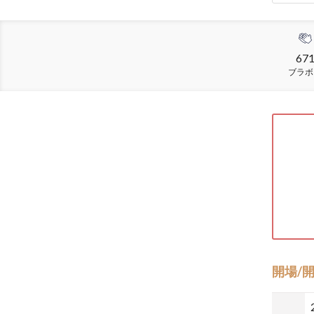
67
ブラボ
開場/