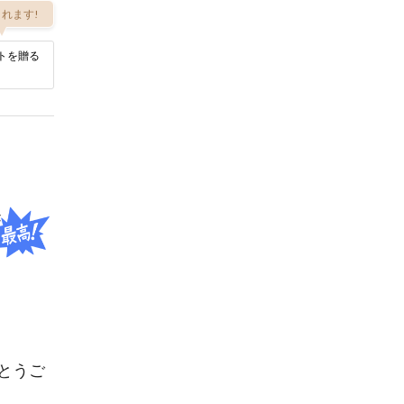
れます!
トを贈る
とうご