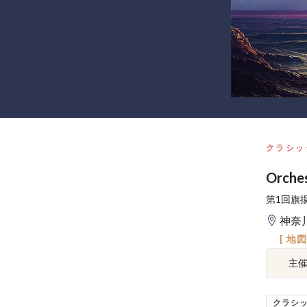
クラシッ
Orch
第1回旗
神奈
[ 地
主
クラシ