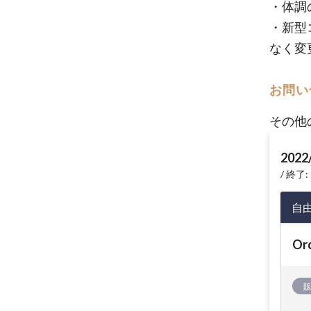
・体調
・新型
なく変
お問い
その他
2022
終了: 
自
Or