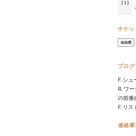
[ 1 ]
チケッ
自由席
プログ
F. 
R. 
の前奏
F. 
連絡事