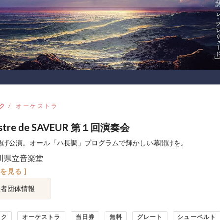
ク
オーケストラ
estre de SAVEUR 第１回演奏会
揚げ公演。オール「ハ長調」プログラムで輝かしい幕開けを。
川県立音楽堂
図を見る ]
催者団体情報
ック
オーケストラ
当日券
無料
グレート
シューベルト