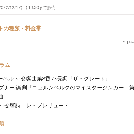
2022/12/17(土) 13:30まで販売
トの種類・料金帯
全
1
料
ラム
シューベルト:交響曲第8番 ハ長調『ザ・グレート』
ワーグナー:楽劇「ニュルンベルクのマイスタージンガー」第
曲
リスト:交響詩「レ・プレリュード」
項