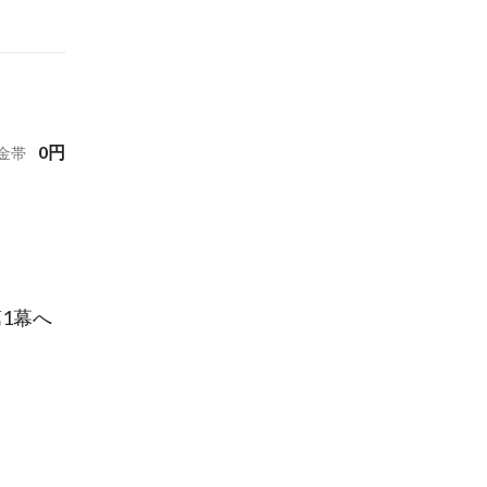
0
円
金帯
1幕へ