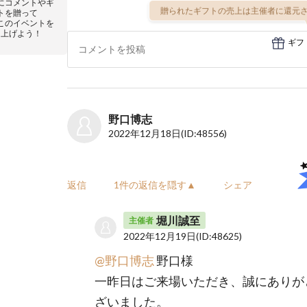
にコメントやギ
贈られたギフトの売上は主催者に還元さ
トを贈って
このイベントを
り上げよう！
ギフ
野口博志
2022年12月18日
(ID:48556)
返信
1件の返信を隠す▲
シェア
堀川誠至
主催者
2022年12月19日
(ID:48625)
@野口博志
野口様
一昨日はご来場いただき、誠にありが
ざいました。