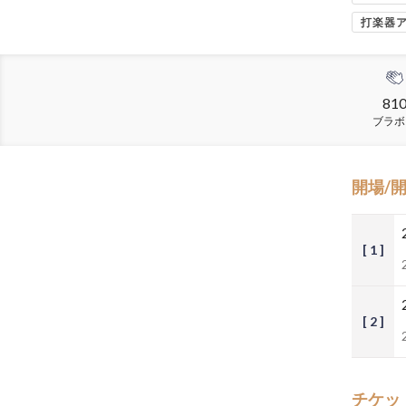
打楽器
81
ブラボ
開場/
[ 1 ]
[ 2 ]
チケッ