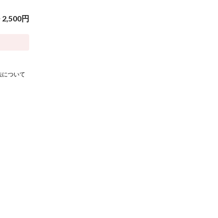
~
2,500
円
法について