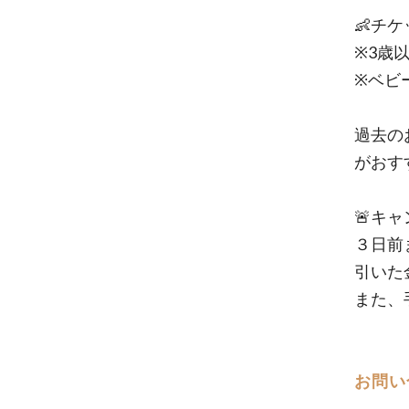
👶チ
※3歳
※ベビ
過去の
がおす
🚨キ
３日前
引いた
また、
お問い