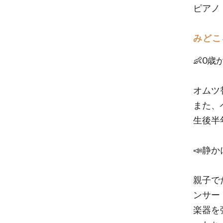
ピアノ
みどこ
👶0
オムツ
また、
生後半
📣静
親子で
ンサー
楽器を