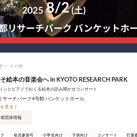
ク
その他
絵本の音楽会へ in KYOTO RESEARCH PARK
リンとピアノでおくる絵本の読み聞かせコンサート
リサーチパーク4号館 バンケットホール
図を見る ]
催者団体情報
ック
幼児参加可
小学生向け
子供向け
コンサート
打楽