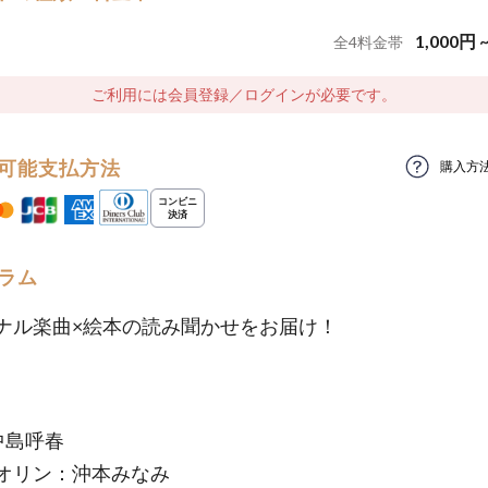
1,000
円
全
4
料金帯
ご利用には会員登録／ログインが必要です。
可能支払方法
購入方
ラム
ナル楽曲×絵本の読み聞かせをお届け！
中島呼春
オリン：沖本みなみ