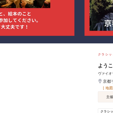
クラシッ
ようこそ
ヴァイオ
京都
[ 地
主
クラシ