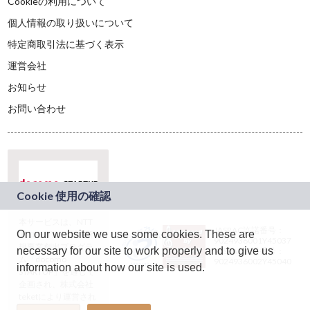
Cookieの利用について
個人情報の取り扱いについて
特定商取引法に基づく表示
運営会社
お知らせ
お問い合わせ
本サービスは、NTT
JASRAC許諾番号：
On our website we use some cookies. These are
ドコモグループの新
9024936001Y45037
規事業創出プログラ
necessary for our site to work properly and to give us
JASRAC許諾番号：
ム「docomo
9024936002Y45040
information about how our site is used.
STARTUP」を通じて
企画され、株式会社
teketにより運営され
ています。