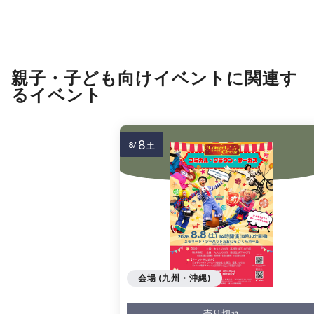
親子・子ども向けイベントに関連す
るイベント
8
8/
土
会場 (九州・沖縄)
売り切れ