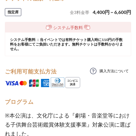
4,400
円
~
6,600
円
指定席
全
3
料金帯
システム手数料
システム手数料 ：当イベントでは有料チケット購入時に110円の手数
料をお客様にてご負担いただきます。無料チケットは手数料かかりま
せん。
ご利用可能支払方法
購入方法について
プログラム
※本公演は、文化庁による『劇場・音楽堂等におけ
る子供舞台芸術鑑賞体験支援事業』対象公演に選ば
れました。