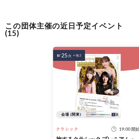
この団体主催の近日予定イベント
(15)
25
8/
火
+ 他 2
会場 (関東)
19:00 開
クラシック