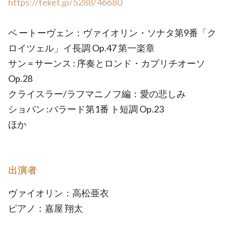
https://teket.jp/5288/46680
ベ ートーヴェン：ヴァイオリン・ソナタ第9番「ク
ロイツェル」イ長調 Op.47 第一楽章
サン = サーンス : 序奏とロンド・カプリチオーソ
Op.28
クライスラー/ラフマニノフ編：愛の悲しみ
ショパン :バラード第1番 ト短調 Op.23
ほか
出演者
ヴァイオリン：高松亜衣
ピアノ：嘉屋 翔太