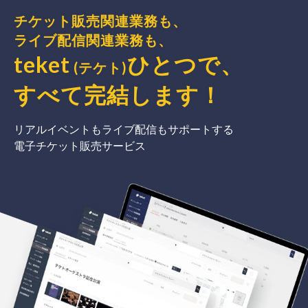
チケット販売関連業務も、
ライブ配信関連業務も、
teket
ひとつで、
(テケト)
すべて完結
します
！
リアルイベントもライブ配信もサポートする
電子チケット販売サービス