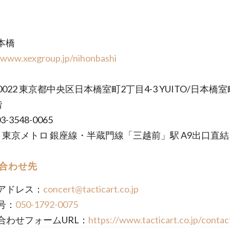
本橋
/www.xexgroup.jp/nihonbashi
-0022 東京都中央区日本橋室町2丁目4-3 YUITO/日本橋
階
3-3548-0065
ss: 東京メトロ 銀座線・半蔵門線「三越前」駅 A9出口
合わせ先
アドレス：
concert@tacticart.co.jp
号：
050-1792-0075
合わせフォームURL：
https://www.tacticart.co.jp/contac