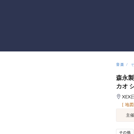
音楽
森永製菓
カオ 
XEX
[ 地
主
その他