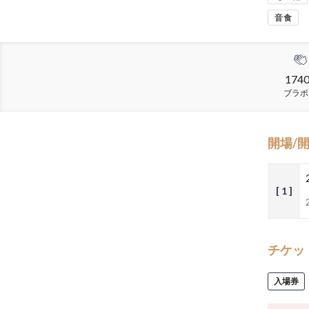
音食
174
ブラボ
開場/
[ 1 ]
チケッ
入場券