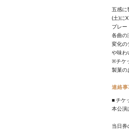
五感に響
(土)
プレー
各曲の
変化の
や味わ
※チケ
製菓の
連絡事
■ チ
本公演
当日券