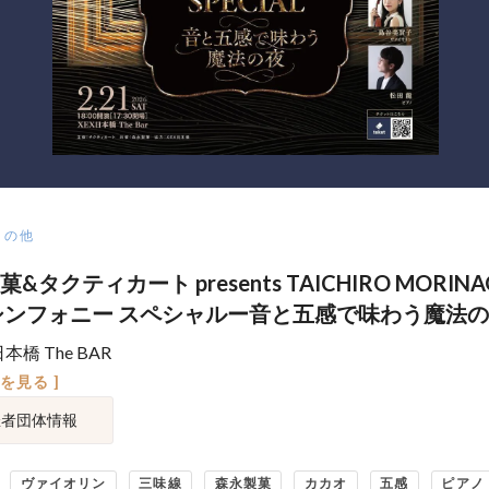
その他
&タクティカート presents TAICHIRO MORINA
シンフォニー スペシャルー音と五感で味わう魔法
日本橋 The BAR
図を見る ]
催者団体情報
ヴァイオリン
三味線
森永製菓
カカオ
五感
ピアノ