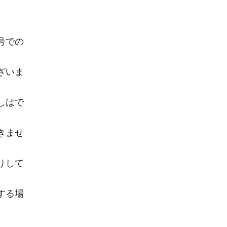
号での
ざいま
しはで
きませ
りして
する場