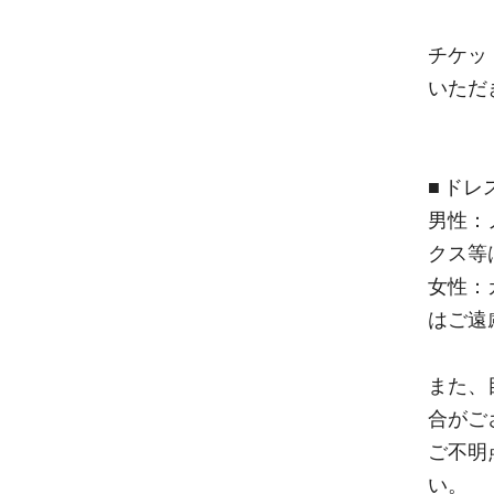
チケッ
いただ
■ ド
男性：
クス等
女性：
はご遠
また、
合がご
ご不明
い。