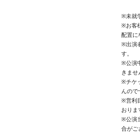
※未就
※お客
配置に
※出演
す。
※公演
きませ
※チケ
んので
※営利
おりま
※公演
合がご