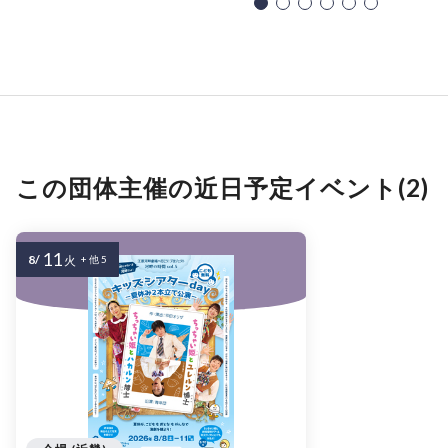
この団体主催の近日予定イベント(2)
11
8/
火
+ 他 5