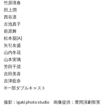
竹原瑛春
田上潤
西谷凛
古池真子
前原舞
松本葵[A]
矢引友盛
山内冬花
山本実璃
芳田千奨
吉田美喜
吉津藍奈
※一部ダブルキャスト
撮影：igaki photo studio 画像提供：豊岡演劇祭実