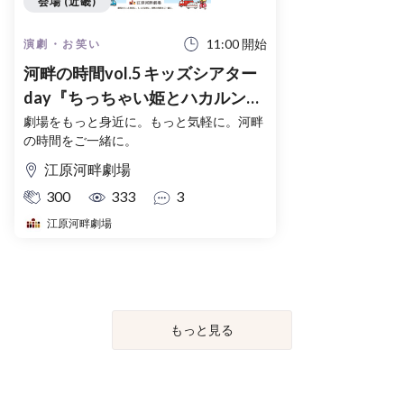
会場 (近畿)
11:00 開始
演劇・お笑い
河畔の時間vol.5 キッズシアター
day『ちっちゃい姫とハカルン博
士』『ちっちゃい姫とユレルン博
劇場をもっと身近に。もっと気軽に。河畔
の時間をご一緒に。
士』 −夏休み２本立て公演−
江原河畔劇場
300
333
3
江原河畔劇場
もっと見る