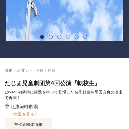
演劇・お笑い
演劇・芝居
たじま児童劇団第4回公演『転校生』
1994年初演時に衝撃を持って登場した名作戯曲を平田自身の演出
で再演！
江原河畔劇場
[ 地図を見る ]
主催者団体情報