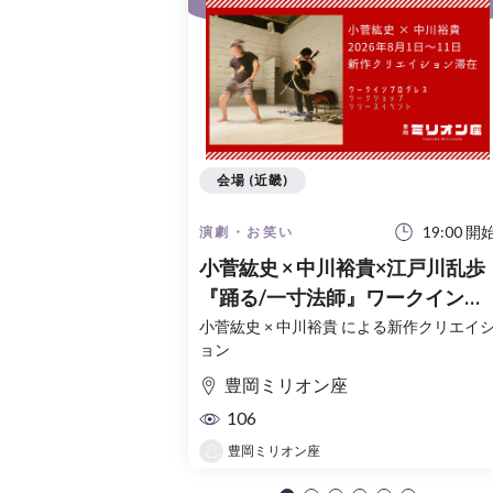
会場 (近畿)
19:00 開
演劇・お笑い
小菅紘史 × 中川裕貴×江戸川乱歩
『踊る/一寸法師』ワークインプ
ログレス
小菅紘史 × 中川裕貴 による新作クリエイ
ョン
豊岡ミリオン座
106
豊岡ミリオン座