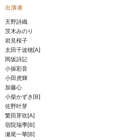
出演者
天野詩織
茨木みのり
岩見桜子
太田千波穂[A]
岡坂詩記
小操彩音
小田虎輝
加藤心
小柴かずき[B]
佐野叶芽
繁田芽吹[A]
宿院瑞季[B]
瀬尾一華[B]