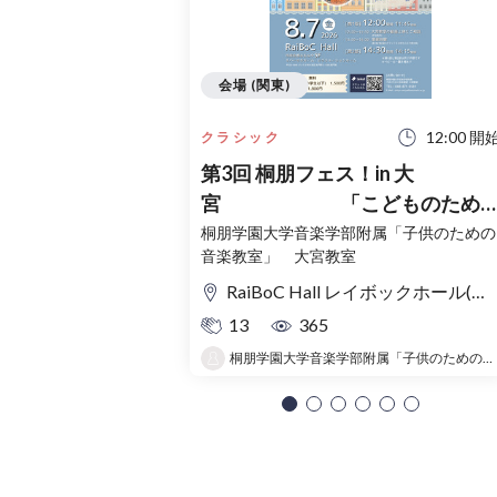
会場 (関東)
12:00 開
クラシック
第3回 桐朋フェス！in 大
宮 「こどものため
コンサート」〜出かけよう！音
桐朋学園大学音楽学部附属「子供のための
音楽教室」 大宮教室
の旅〜
RaiBoC Hall レイボックホール(市民会館おおみや) 5F リハーサルルーム・レクリエーションルーム
13
365
桐朋学園大学音楽学部附属「子供のための音楽教室 」大宮教室