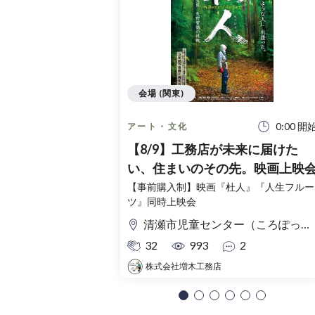
会場 (関東)
0:00 開
アート・文化
【8/9】工務店が未来に届けた
い、住まいのその先。映画上映
【事前購入制】映画『杜人』『人生フルー
ツ』同時上映会
清瀬市児童センター（ころぽっくる）東京都清瀬市中清戸3-235-5
32
993
2
株式会社増木工務店