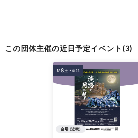
この団体主催の近日予定イベント(3)
8
8/
土
+ 他 21
会場 (近畿)