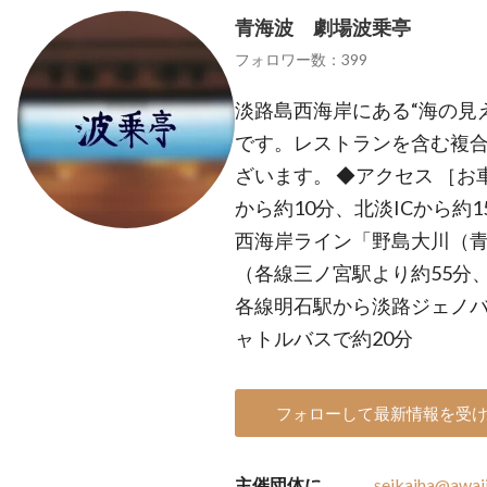
青海波 劇場波乗亭
フォロワー数：399
淡路島西海岸にある“海の見
です。レストランを含む複合施設
ざいます。 ◆アクセス ［お
から約10分、北淡ICから約
西海岸ライン「野島大川（
（各線三ノ宮駅より約55分、
各線明石駅から淡路ジェノ
ャトルバスで約20分
フォローして最新情報を受
主催団体に
seikaiha@awaj