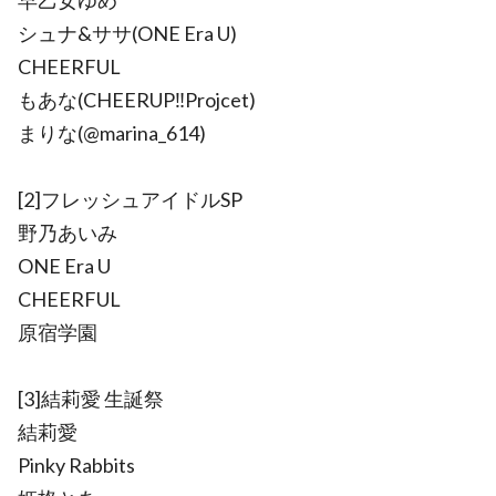
早乙女ゆめ
シュナ&ササ(ONE Era U)
CHEERFUL
もあな(CHEERUP‼Projcet)
まりな(@marina_614)
[2]フレッシュアイドルSP
野乃あいみ
ONE Era U
CHEERFUL
原宿学園
[3]結莉愛 生誕祭
結莉愛
Pinky Rabbits