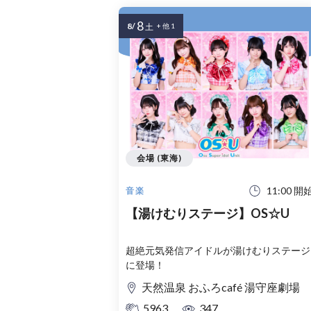
8
8/
土
+ 他 1
会場 (東海)
11:00 開
音楽
【湯けむりステージ】OS☆U
超絶元気発信アイドルが湯けむりステージ
に登場！
天然温泉 おふろcafé 湯守座劇場
5963
347