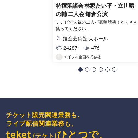
特撰落語会 林家たい平・立川晴
の輔 二人会 鎌倉公演
テレビで人気の二人が豪華競演！たくさん
笑ってください。
鎌倉芸術館 大ホール
24287
476
エイフル企画株式会社
チケット販売関連業務も、
ライブ配信関連業務も、
teket
ひとつで、
(テケト)