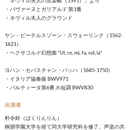
「ネヴィル夫人の音楽帳（1591）」より
・パヴァーヌとガリアルド 第1番
・ネヴィル夫人のグラウンド
ヤン・ピーテルスゾーン・スウェーリンク（1562-
1621）
・ヘクサコルド幻想曲 "Ut, re, mi, fa, sol, la"
ヨハン・セバスチャン・バッハ（1685-1750）
・イタリア協奏曲 BWV971
・パルティータ第6番 ホ短調 BWV830
出演者
朴令鈴（ぱくりんりん）
桐朋学園大学を経て同大学研究科を修了。声楽の共