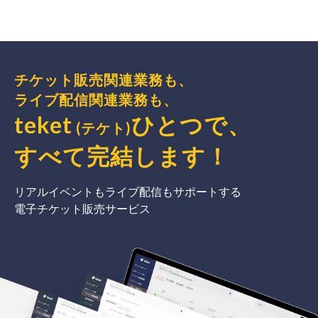
チケット販売関連業務も、
ライブ配信関連業務も、
teket
ひとつで、
(テケト)
すべて完結
します
！
リアルイベントもライブ配信もサポートする
電子チケット販売サービス