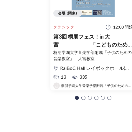
会場 (関東)
12:00 開
クラシック
第3回 桐朋フェス！in 大
宮 「こどものため
コンサート」〜出かけよう！音
桐朋学園大学音楽学部附属「子供のための
音楽教室」 大宮教室
の旅〜
RaiBoC Hall レイボックホール(市民会館おおみや) 5F リハーサルルーム・レクリエーションルーム
13
335
桐朋学園大学音楽学部附属「子供のための音楽教室 」大宮教室