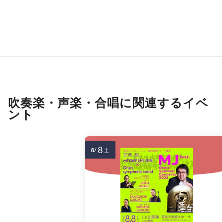
吹奏楽・声楽・合唱に関連するイベ
ント
8
8/
土