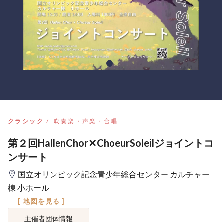
クラシック
吹奏楽・声楽・合唱
第２回HallenChor✕ChoeurSoleilジョイントコ
ンサート
国立オリンピック記念青少年総合センター カルチャー
棟 小ホール
[ 地図を見る ]
主催者団体情報