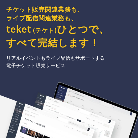
チケット販売関連業務も、
ライブ配信関連業務も、
teket
ひとつで、
(テケト)
すべて完結
します
！
リアルイベントもライブ配信もサポートする
電子チケット販売サービス