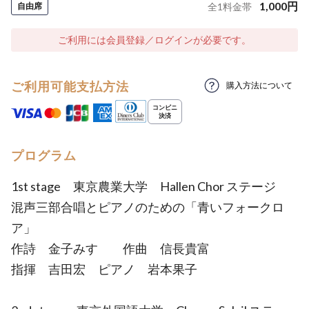
1,000
円
自由席
全
1
料金帯
ご利用には会員登録／ログインが必要です。
ご利用可能支払方法
購入方法について
プログラム
1st stage 東京農業大学 Hallen Chor ステージ
混声三部合唱とピアノのための「青いフォークロ
ア」
作詩 金子みすゞ 作曲 信長貴富
指揮 吉田宏 ピアノ 岩本果子