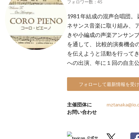
フォロワー数：45
1981 年結成の混声合唱団
ネサンス音楽に取り組み、 ア
きや小編成の声楽アンサン
を通して、 比較的演奏機会
を伝えようと活動を行ってき
への出演、年に１回の自主
フォローして最新情報を受
主催団体に
mztanaka@io.o
お問い合わせ
公式サ