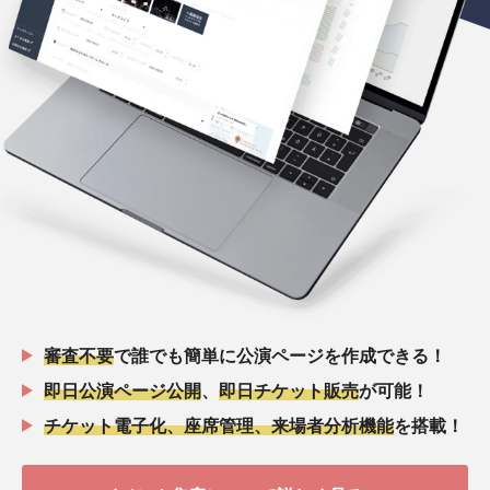
審査不要
で誰でも簡単に公演ページを作成できる！
即日公演ページ公開
、
即日チケット販売
が可能！
チケット電子化、座席管理、来場者分析機能
を搭載！