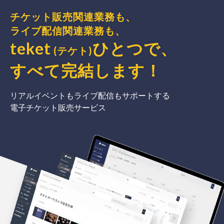
チケット販売関連業務も、
ライブ配信関連業務も、
teket
ひとつで、
(テケト)
すべて完結
します
！
リアルイベントもライブ配信もサポートする
電子チケット販売サービス