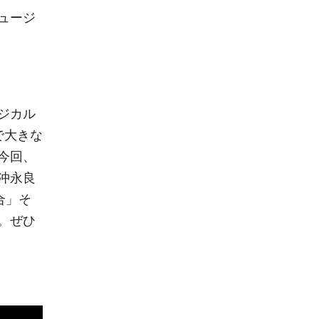
ュージ
ジカル
で大きな
今回、
沖永良
合」そ
。ぜひ