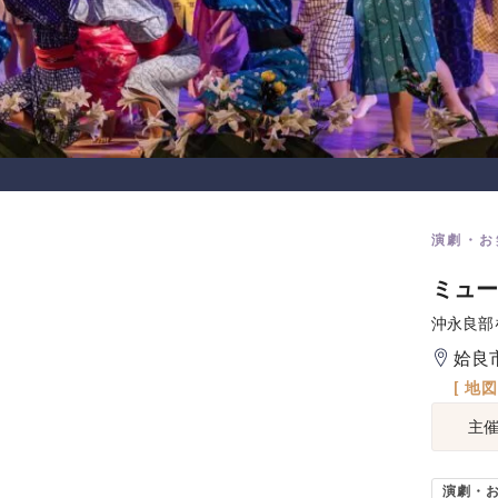
演劇・お
ミュー
沖永良部
姶良
[ 地
主
演劇・