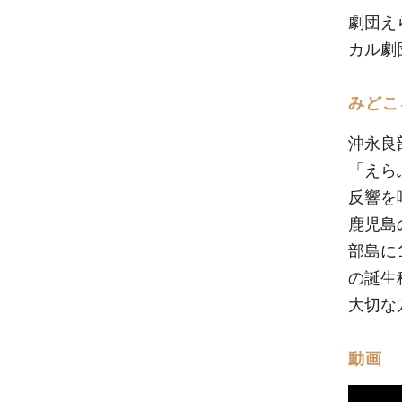
劇団え
カル劇
みどこ
沖永良
「えら
反響を
鹿児島
部島に
の誕生
大切な
動画