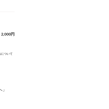
~
2,000
円
法について
へ」