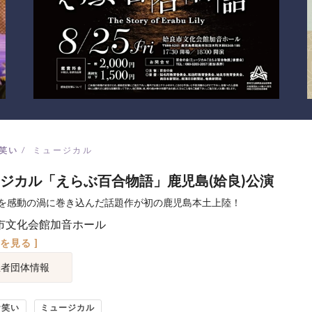
笑い
ミュージカル
ジカル「えらぶ百合物語」鹿児島(姶良)公演
を感動の渦に巻き込んだ話題作が初の鹿児島本土上陸！
市文化会館加音ホール
図を見る ]
催者団体情報
お笑い
ミュージカル