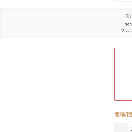
34
ブラボ
開場/