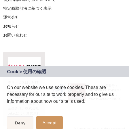
特定商取引法に基づく表示
運営会社
お知らせ
お問い合わせ
本サービスは、NTT
JASRAC許諾番号：
On our website we use some cookies. These are
ドコモグループの新
9024936001Y45037
規事業創出プログラ
necessary for our site to work properly and to give us
JASRAC許諾番号：
ム「docomo
9024936002Y45040
information about how our site is used.
STARTUP」を通じて
企画され、株式会社
teketにより運営され
ています。
Accept
Deny
(C) 2026 teket. all rights reserved.