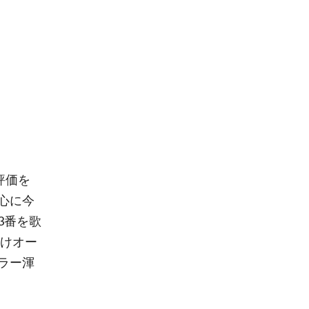
評価を
心に今
3番を歌
続けオー
ラー渾