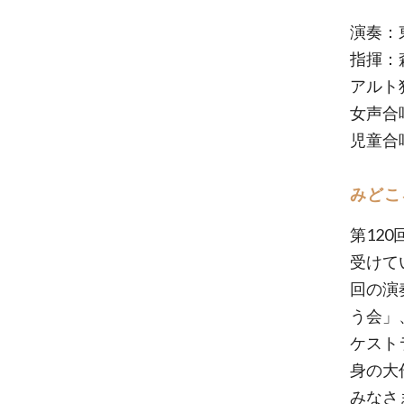
演奏：
指揮：
アルト
女声合
児童合
みどこ
第12
受けて
回の演
う会」
ケスト
身の大
みなさ