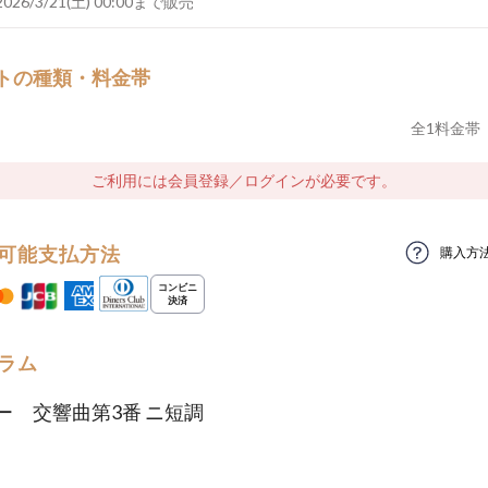
2026/3/21(土) 00:00まで販売
トの種類・料金帯
全
1
料金帯
ご利用には会員登録／ログインが必要です。
可能支払方法
購入方
ラム
ー 交響曲第3番 ニ短調