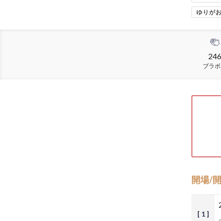
ゆりが
24
ブラボ
開場/
[ 1 ]