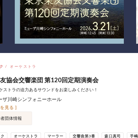
ク
オーケストラ
友協会交響楽団 第120回定期演奏会
ケストラの迫力あるサウンドをお楽しみください！
ーザ川崎シンフォニーホール
図を見る ]
催者団体情報
ック
オーケストラ
マーラー
交響曲第3番
森口真司
手嶋