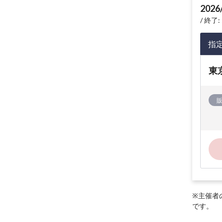
2026
終了: 
指
東
※主催者
です。