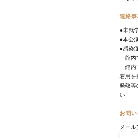
連絡事
●未就
●本公
●感染
館内で
館内で
着用を
発熱等
い
お問い
メール