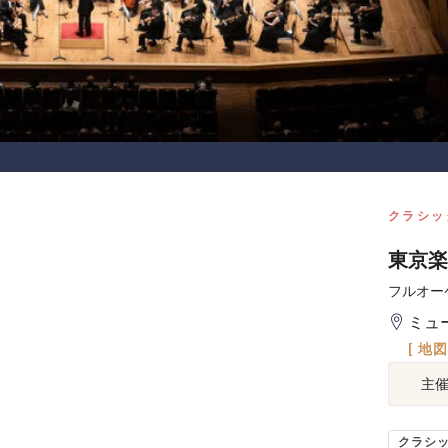
クラシッ
東京楽
フルオー
ミュ
[ 地
主
クラシ