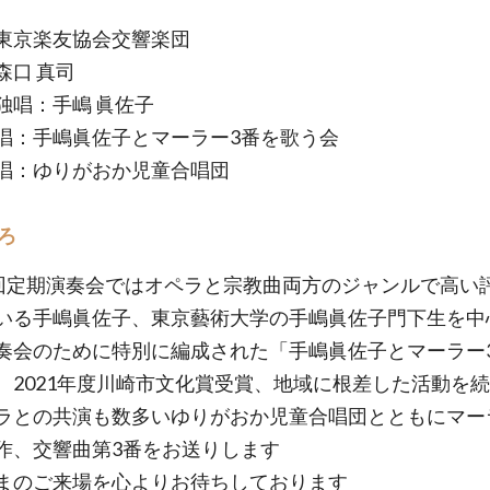
東京楽友協会交響楽団
森口 真司
独唱：手嶋 眞佐子
唱：手嶋眞佐子とマーラー3番を歌う会
唱：ゆりがおか児童合唱団
ろ
0回定期演奏会ではオペラと宗教曲両方のジャンルで高い
いる手嶋眞佐子、東京藝術大学の手嶋眞佐子門下生を中
奏会のために特別に編成された「手嶋眞佐子とマーラー
、2021年度川崎市文化賞受賞、地域に根差した活動を
ラとの共演も数多いゆりがおか児童合唱団とともにマー
作、交響曲第3番をお送りします
まのご来場を心よりお待ちしております