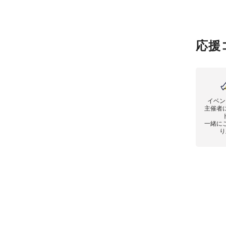
応援
イベン
主催者
一緒に
り