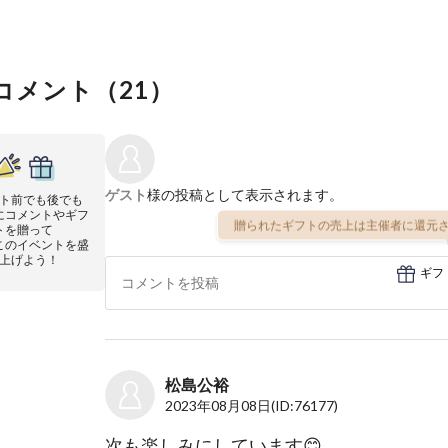
コメント（
21
）
ゲスト
様の投稿として表示されます。
ト前でも後でも
にコメントやギフ
贈られたギフトの売上は主催者に還元さ
トを贈って
このイベントを盛
上げよう！
ギフ
松島公裕
2023年08月08日
(ID:76177)
次も楽しみにしています😊