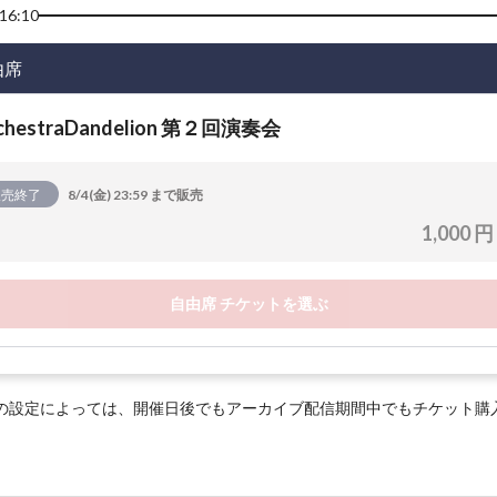
16:10
由席
chestraDandelion 第２回演奏会
販売終了
8/4(金) 23:59 まで販売
1,000 円
自由席 チケットを選ぶ
の設定によっては、開催日後でもアーカイブ配信期間中でもチケット購