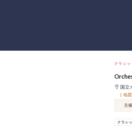
クラシッ
Orch
国立
[ 地
主
クラシ