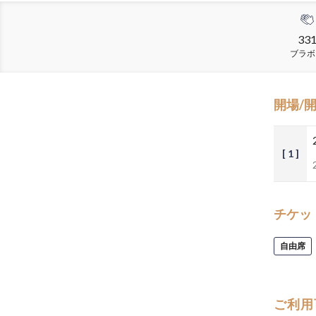
33
ブラボ
開場/
[ 1 ]
チケッ
自由席
ご利用