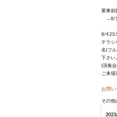
要事前購
→8/
8/4 
チラシ
名(フ
下さい
(演奏
ご来場
お問い
その他
2023