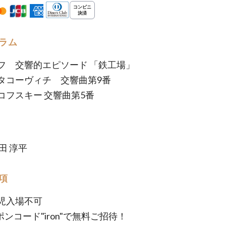
ラム
フ 交響的エピソード 「鉄工場」
タコーヴィチ 交響曲第9番
コフスキー 交響曲第5番
田 淳平
項
児入場不可
ンコード"iron"で無料ご招待！