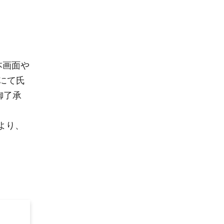
、本画面や
にて氏
御了承
より、