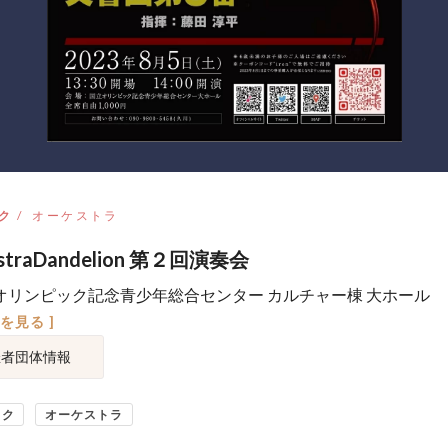
ク
オーケストラ
estraDandelion 第２回演奏会
オリンピック記念青少年総合センター カルチャー棟 大ホール
図を見る ]
催者団体情報
ック
オーケストラ