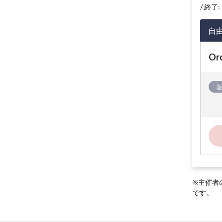
終了: 
自
Or
※主催者
です。