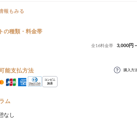
の情報もみる
トの種類・料金帯
3,000
円
全
16
料金帯
可能支払方法
購入方
ラム
憩なし