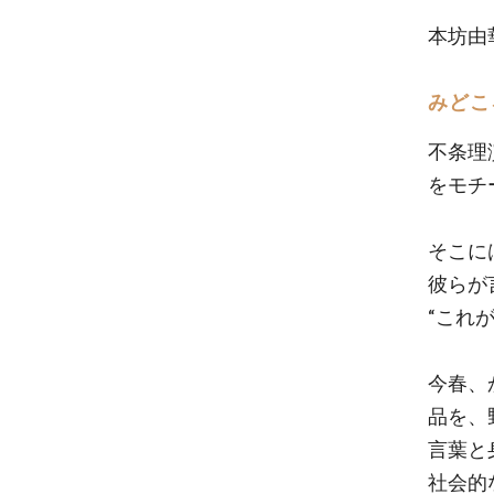
本坊由
みどこ
不条理
をモチ
そこに
彼らが
“これ
今春、
品を、
言葉と
社会的