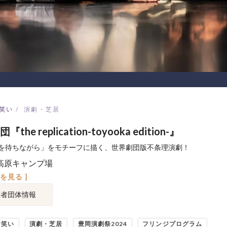
笑い
演劇・芝居
the replication-toyooka edition-』
を待ちながら」をモチーフに描く、世界劇団版不条理演劇！
高原キャンプ場
図を見る ]
催者団体情報
お笑い
演劇・芝居
豊岡演劇祭2024
フリンジプログラム