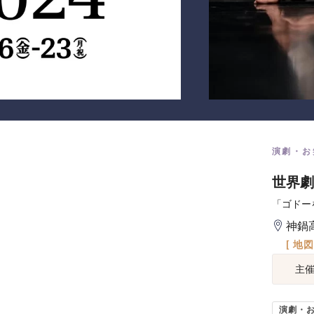
演劇・お
世界劇団『
「ゴドー
神鍋
[ 地
主
演劇・