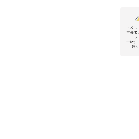
イベン
主催者
フ
一緒に
盛