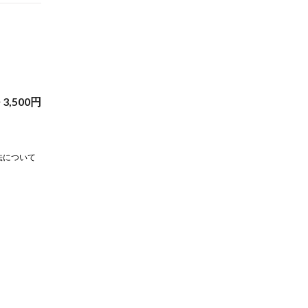
~
3,500
円
法について