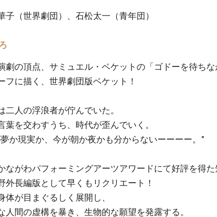
華子（世界劇団）、石松太一（青年団）
ろ
演劇の頂点、サミュエル・ベケットの「ゴドーを待ちな
ーフに描く、世界劇団版ベケット！
は二人の浮浪者が佇んでいた。
言葉を交わすうち、時代が歪んでいく。
が夢か現実か、今が朝か夜かも分からないーーーー。”
かながわパフォーミングアーツアワードにて好評を得た
野外長編版として早くもリクリエート！
身体が目まぐるしく展開し、
な人間の虚構を暴き、生物的な願望を発露する。