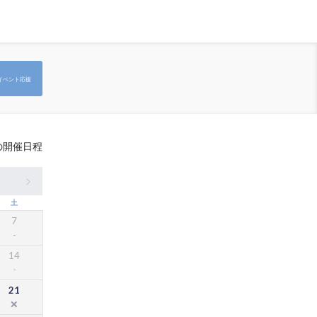
イベント応援
の開催日程
土
7
14
21