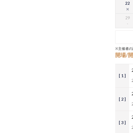
22
29
※主催者の
開場/
[ 1 ]
[ 2 ]
[ 3 ]