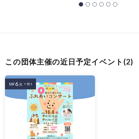
この団体主催の近日予定イベント(2)
6
10/
火
+ 他 1