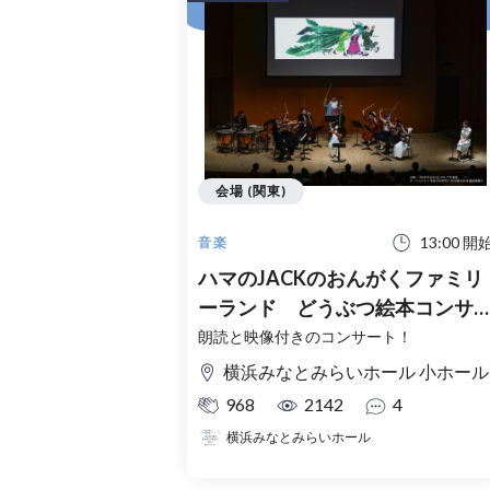
会場 (関東)
13:00 開
音楽
ハマのJACKのおんがくファミリ
ーランド どうぶつ絵本コンサ
ト
朗読と映像付きのコンサート！
横浜みなとみらいホール 小ホール
968
2142
4
横浜みなとみらいホール