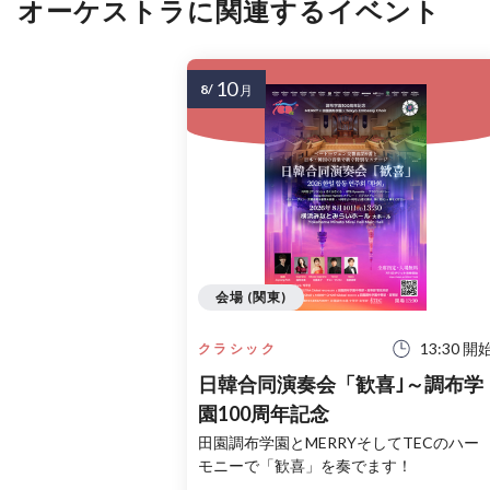
オーケストラに関連するイベント
10
8/
月
会場 (関東)
13:30 開
クラシック
日韓合同演奏会「歓喜｣～調布学
園100周年記念
田園調布学園とMERRYそしてTECのハー
モニーで「歓喜」を奏でます！