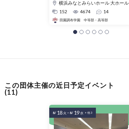
横浜みなとみらいホール 大ホール
152
4674
14
田園調布学園 中等部・高等部
この団体主催の近日予定イベント
(11)
18
19
8/
~
8/
火
水
+ 他 3