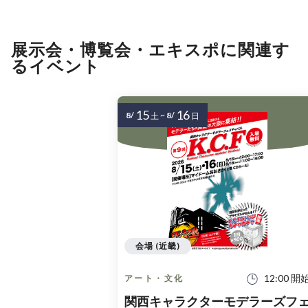
展示会・博覧会・エキスポに関連す
るイベント
15
16
8/
~
8/
土
日
会場 (近畿)
12:00 開
アート・文化
関西キャラクターモデラーズフ