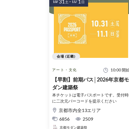
31
1
10/
~
11/
土
日
会場 (近畿)
10:00 開
アート・文化
【早割】前期パス│2026年京都モ
ダン建築祭
本チケットは電子パスポートです。受付時
に二次元バーコードを提示ください
京都市内全13エリア
6856
2509
京都モダン建築祭