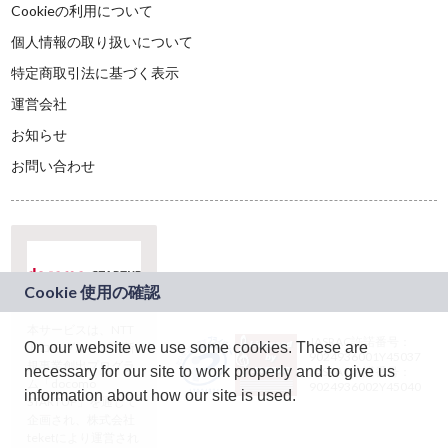
Cookieの利用について
個人情報の取り扱いについて
特定商取引法に基づく表示
運営会社
お知らせ
お問い合わせ
本サービスは、NTT
JASRAC許諾番号：
On our website we use some cookies. These are
ドコモグループの新
9024936001Y45037
規事業創出プログラ
necessary for our site to work properly and to give us
JASRAC許諾番号：
ム「docomo
9024936002Y45040
information about how our site is used.
STARTUP」を通じて
企画され、株式会社
teketにより運営され