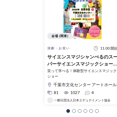
会場 (関東)
11:00 開
演劇・お笑い
サイエンスマジシャンぺるのス
パーサイエンスマジックショー
千葉市文化センターアートホー
笑って学べる！体験型サイエンスマジック
ショー
千葉市文化センター アートホール
81
1027
4
一般社団法人日本エデュテイメント協会