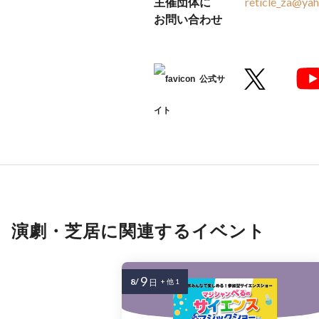
主催団体に
reticle_za@yah
お問い合わせ
公式サ
イト
演劇・芝居に関連するイベント
9
8/
日
+ 他 1