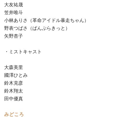
大友祐晟
笠井唯斗
小林ありさ（革命アイドル暴走ちゃん）
野表つばさ（ぱんぷらきっと）
矢野杏子
・ミストキャスト
大森美里
國澤ひとみ
鈴木克彦
鈴木翔太
田中優真
みどころ