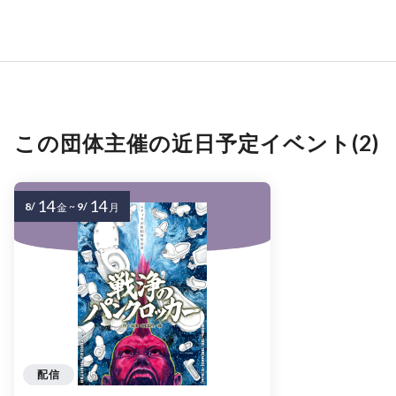
この団体主催の近日予定イベント(2)
14
14
8/
~
9/
金
月
配信