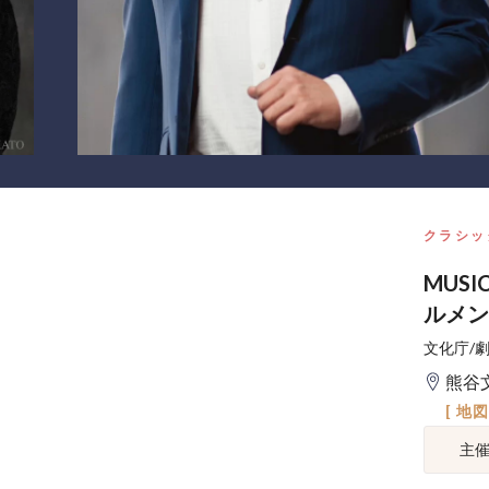
クラシッ
MUSI
ルメン
文化庁/
熊谷
[ 地
主