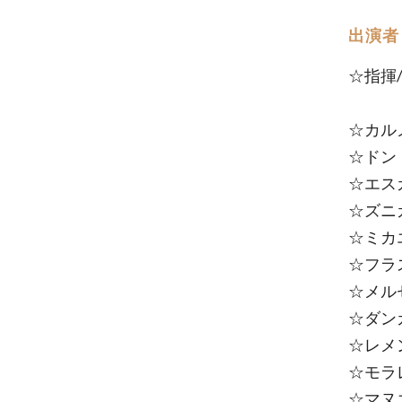
出演者
☆指揮
☆カル
☆ドン
☆エス
☆ズニ
☆ミカ
☆フラ
☆メル
☆ダン
☆レメ
☆モラ
☆マヌ