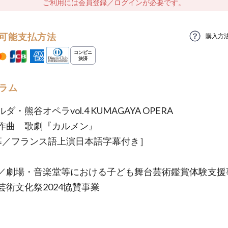
ご利用には会員登録／ログインが必要です。
可能支払方法
購入方
ラム
ダ・熊谷オペラvol.4 KUMAGAYA OPERA
作曲 歌劇『カルメン』
幕／フランス語上演日本語字幕付き］
／劇場・音楽堂等における子ども舞台芸術鑑賞体験支援
芸術文化祭2024協賛事業