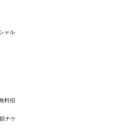
シャル
無料招
額チケ