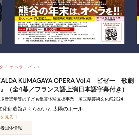
ク
オペラ・バレエ
CALDA KUMAGAYA OPERA Vol.4 ビゼー 歌
』（全4幕／フランス語上演日本語字幕付き）
劇場音楽堂等の子ども鑑賞体験支援事業・埼玉県芸術文化祭2024
文化創造館さくらめいと 太陽のホール
図を見る ]
催者団体情報