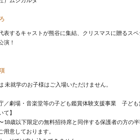
）ムジカルダ
ろ
代表するキャストが熊谷に集結、クリスマスに贈るスペ
公演！
項
は 未就学のお子様はご入場いただけません。
庁／劇場・音楽堂等の子ども鑑賞体験支援事業 子ども
いて】
〜18歳以下限定の無料招待席と同伴する保護者の方の半
ご用意しております。