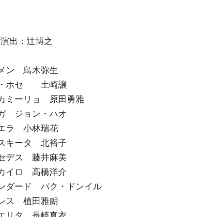
/演出：辻博之
メン 鳥木弥生
・ホセ 土崎譲
カミーリョ 原田勇雅
ガ ジョン・ハオ
エラ 小林瑞花
スキータ 北裕子
セデス 藤井麻美
カイロ 高橋洋介
ンダード パク・ドンイル
レス 植田雅朗
エリタ 長崎真衣