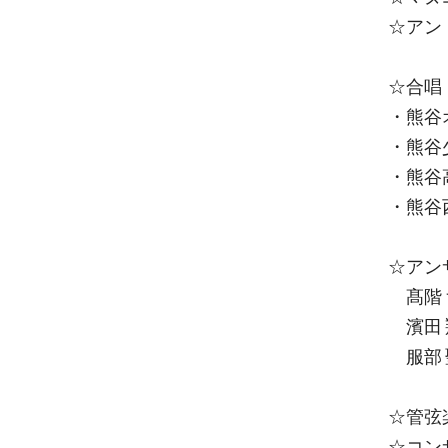
☆アン
☆合
・熊谷
・熊谷
・熊谷
・熊谷
☆アン
髙階 
濱田 
服部 
☆管弦
☆コン