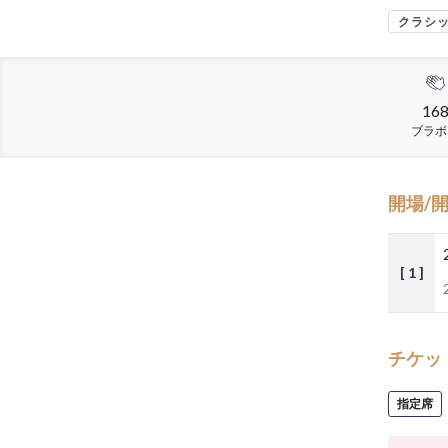
クラシ
16
ブラボ
開場/
[ 1 ]
チケッ
指定席