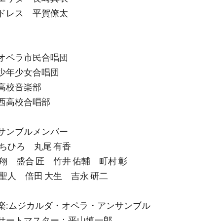
ドレス 平賀僚太
唱
オペラ市民合唱団
少年少女合唱団
高校音楽部
西高校合唱部
サンブルメンバー
ちひろ 丸尾 有香
翔 盛合 匠 竹井 佑輔 町村 彰
聖人 倍田 大生 吉永 研二
楽:ムジカルダ・オペラ・アンサンブル
サートマスター：平山慎一郎