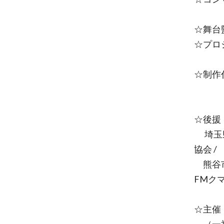
☆舞台
☆プロ
☆制作
☆後援
埼玉県 
協会 /
熊谷市文
FMク
☆主催