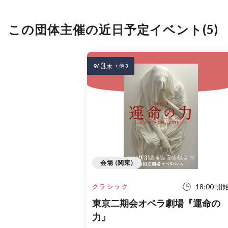
この団体主催の近日予定イベント(5)
3
9/
木
+ 他 3
会場 (関東)
18:00 開
クラシック
東京二期会オペラ劇場『運命の
力』