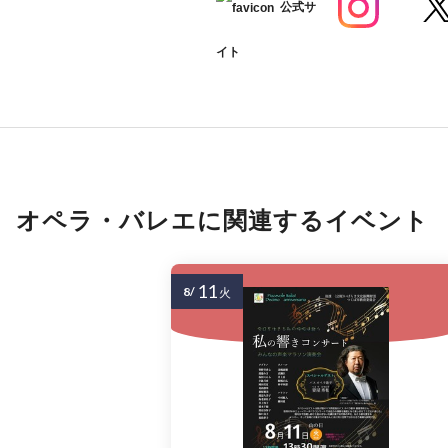
公式サ
イト
オペラ・バレエに関連するイベント
11
8/
火