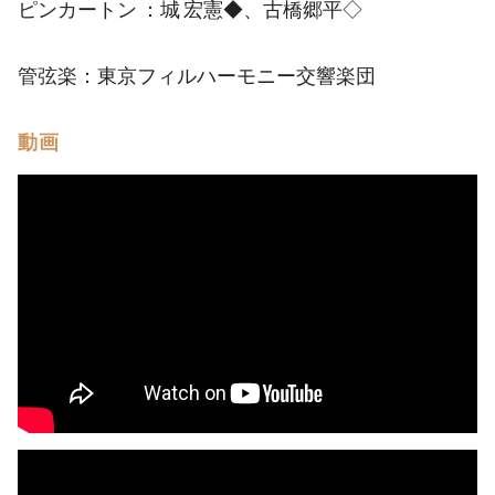
ピンカートン ：城 宏憲◆、古橋郷平◇
管弦楽：東京フィルハーモニー交響楽団
動画