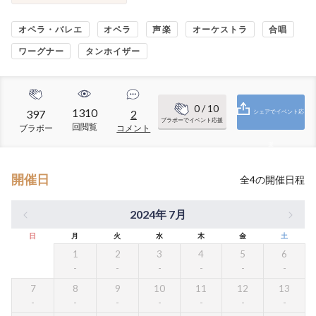
オペラ・バレエ
オペラ
声楽
オーケストラ
合唱
ワーグナー
タンホイザー
0
/ 10
1310
397
2
シェアでイベント応
ブラボーでイベント応援
回閲覧
ブラボー
コメント
援
開催日
全
4
の開催日程
2024年 7月
日
月
火
水
木
金
土
1
2
3
4
5
6
7
8
9
10
11
12
13