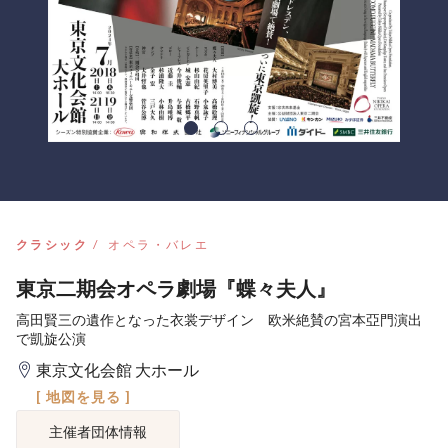
クラシック
オペラ・バレエ
東京二期会オペラ劇場『蝶々夫人』
高田賢三の遺作となった衣裳デザイン 欧米絶賛の宮本亞門演出
で凱旋公演
東京文化会館 大ホール
[ 地図を見る ]
主催者団体情報