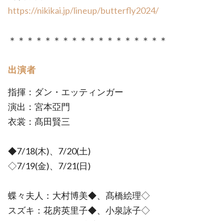
https://nikikai.jp/lineup/butterfly2024/
＊＊＊＊＊＊＊＊＊＊＊＊＊＊＊＊＊＊
出演者
指揮：ダン・エッティンガー
演出：宮本亞門
衣裳：髙田賢三
◆7/18(木)、7/20(土)
◇7/19(金)、7/21(日)
蝶々夫人：大村博美◆、髙橋絵理◇
スズキ：花房英里子◆、小泉詠子◇