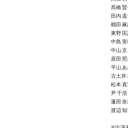
髙橋 
田内 遥
鶴田 麻
東野 匡
中島 
中山 京
原田 照
平山 
古土井
松本 真
尹 千浩
蓬田 
渡辺 知
※出演