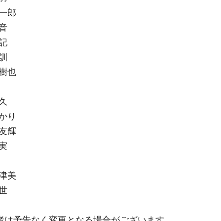
賢一郎
音
記
訓
実樹也
久
あかり
 友輝
実
奈津美
世
者は予告なく変更となる場合がございます。