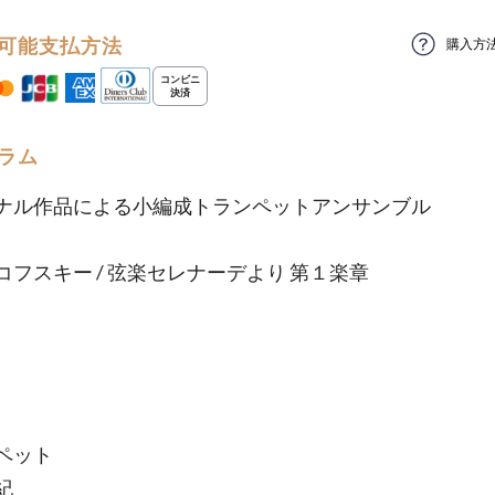
可能支払方法
購入方
ラム
ナル作品による小編成トランペットアンサンブル
コフスキー / 弦楽セレナーデより 第１楽章
ペット
紀