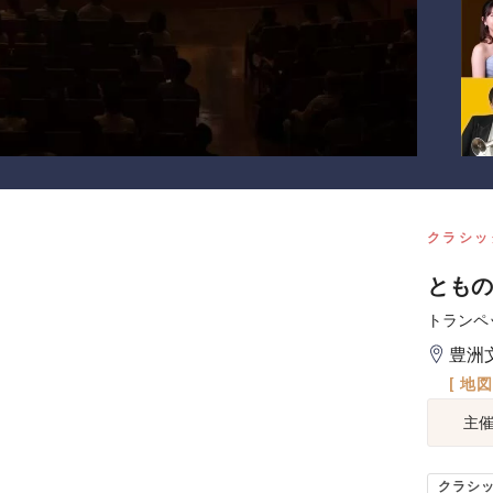
クラシッ
ともの
トランペ
豊洲
[ 地
主
クラシ