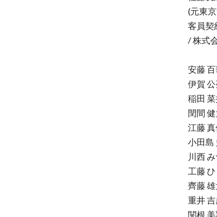
(元東
客員契約団
/ 株式
安藤 百
伊賀 公
稲田 菜
閏間 健
江藤 真
小田島 
川西 
工藤 
齊藤 雄
重井 吉
関根 美