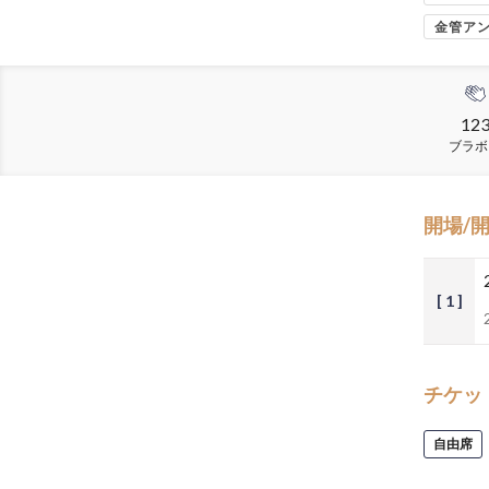
金管ア
12
ブラボ
開場/
[ 1 ]
チケッ
自由席