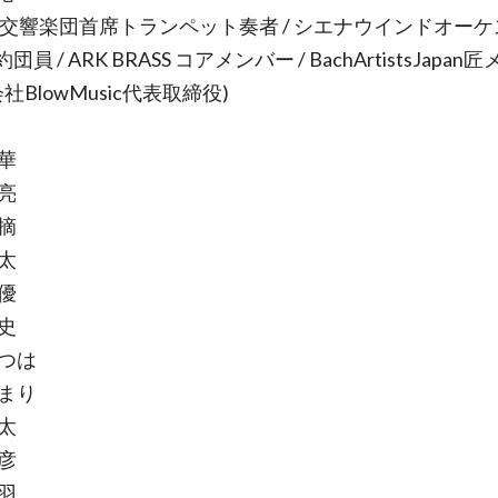
京交響楽団首席トランペット奏者 / シエナウインドオー
員 / ARK BRASS コアメンバー / BachArtistsJapa
会社BlowMusic代表取締役)
華
亮
摘
太
優
史
みつは
ひまり
太
彦
羽