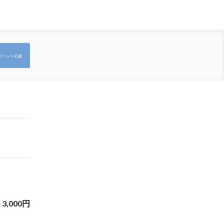
イベント応援
~
3,000
円