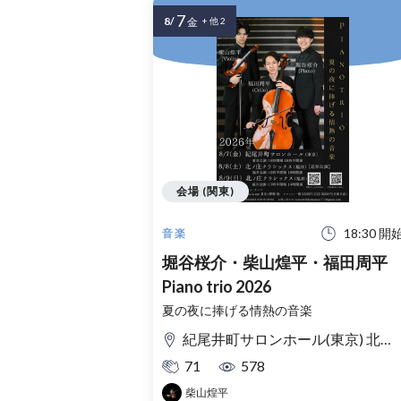
7
8/
金
+ 他 2
会場 (関東)
18:30 開
音楽
堀谷桜介・柴山煌平・福田周平
Piano trio 2026
夏の夜に捧げる情熱の音楽
紀尾井町サロンホール(東京) 北ノ庄クラシックス(福井)
71
578
柴山煌平