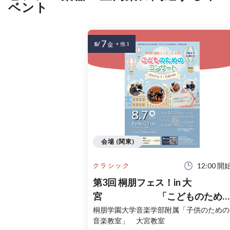
ベント
7
8/
金
+ 他 1
会場 (関東)
12:00 開
クラシック
第3回 桐朋フェス！in 大
宮 「こどものため
コンサート」〜出かけよう！音
桐朋学園大学音楽学部附属「子供のための
音楽教室」 大宮教室
の旅〜