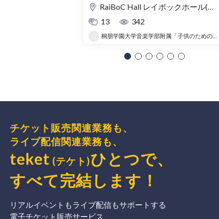
RaiBoC Hall レイボックホール(市民会館おおみや) 5F リハーサルルーム・レクリエーションルーム
13
342
桐朋学園大学音楽学部附属「子供のための音楽教室 」大宮教室
チケット販売関連業務も、
ライブ配信関連業務も、
teket
ひとつで、
(テケト)
すべて完結
します
！
リアルイベントもライブ配信もサポートする
電子チケット販売サービス