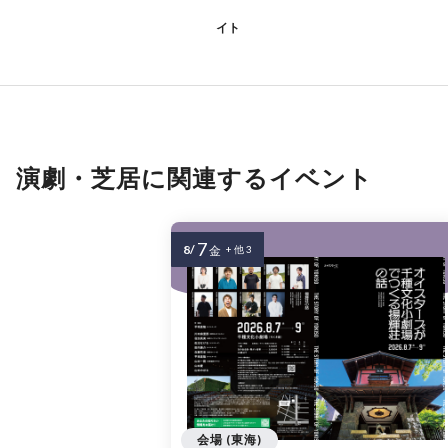
イト
演劇・芝居に関連するイベント
7
8/
金
+ 他 3
会場 (東海)