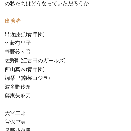
の私たちはどうなっていただろうか」
出演者
出近藤強(青年団)
佐藤有里子
笹野鈴々音
佐野剛(江古田のガールズ)
西山真来(青年団)
端栞里(南極ゴジラ)
波多野伶奈
藤家矢麻刀
大宮二郎
宝保里実
星野花菜里