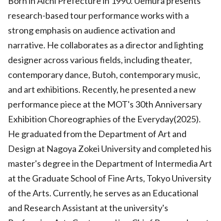
Born in Aichi Prefecture in 1990. Uemura presents
research-based tour performance works with a
strong emphasis on audience activation and
narrative. He collaborates as a director and lighting
designer across various fields, including theater,
contemporary dance, Butoh, contemporary music,
and art exhibitions. Recently, he presented a new
performance piece at the MOT's 30th Anniversary
Exhibition Choreographies of the Everyday(2025).
He graduated from the Department of Art and
Design at Nagoya Zokei University and completed his
master's degree in the Department of Intermedia Art
at the Graduate School of Fine Arts, Tokyo University
of the Arts. Currently, he serves as an Educational
and Research Assistant at the university's