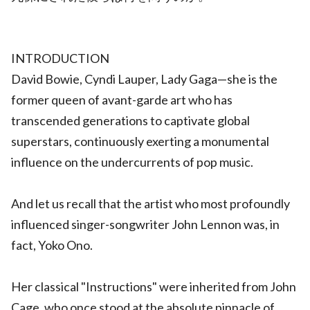
INTRODUCTION
David Bowie, Cyndi Lauper, Lady Gaga—she is the
former queen of avant-garde art who has
transcended generations to captivate global
superstars, continuously exerting a monumental
influence on the undercurrents of pop music.
And let us recall that the artist who most profoundly
influenced singer-songwriter John Lennon was, in
fact, Yoko Ono.
Her classical "Instructions" were inherited from John
Cage, who once stood at the absolute pinnacle of