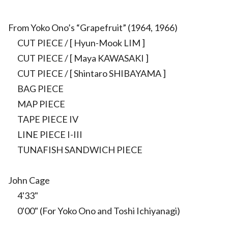
From Yoko Ono’s “Grapefruit” (1964, 1966)
CUT PIECE / [ Hyun-Mook LIM ]
CUT PIECE / [ Maya KAWASAKI ]
CUT PIECE / [ Shintaro SHIBAYAMA ]
BAG PIECE
MAP PIECE
TAPE PIECE IV
LINE PIECE I-III
TUNAFISH SANDWICH PIECE
John Cage
4'33"
0'00" (For Yoko Ono and Toshi Ichiyanagi)