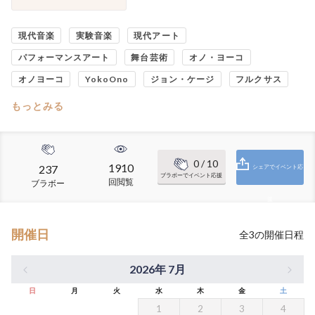
現代音楽
実験音楽
現代アート
パフォーマンスアート
舞台芸術
オノ・ヨーコ
オノヨーコ
YokoOno
ジョン・ケージ
フルクサス
もっとみる
0
/ 10
1910
237
シェアでイベント応
ブラボーでイベント応援
回閲覧
ブラボー
援
開催日
全
3
の開催日程
2026年 7月
日
月
火
水
木
金
土
1
2
3
4