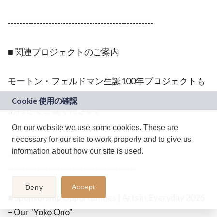
--------------------------------------------------
■ 関連プロジェクトのご案内
モートン・フェルドマン生誕100年プロジェクトも
同時期に進行しております。
あわせてご覧ください。
On our website we use some cookies. These are
「FELDMAN TOKYO 2026 – 2027」
necessary for our site to work properly and to give us
information about how our site is used.
https://teket.jp/8561/69887
--------------------------------------------
Accept
Deny
■ Sponsorship Opportunities | Arts in Everyday 2026
– Our "Yoko Ono"