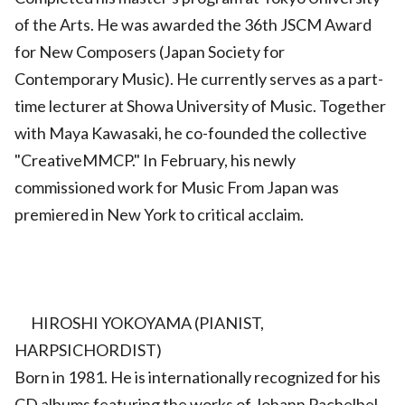
of the Arts. He was awarded the 36th JSCM Award
for New Composers (Japan Society for
Contemporary Music). He currently serves as a part-
time lecturer at Showa University of Music. Together
with Maya Kawasaki, he co-founded the collective
"CreativeMMCP." In February, his newly
commissioned work for Music From Japan was
premiered in New York to critical acclaim.
HIROSHI YOKOYAMA (PIANIST,
HARPSICHORDIST)
Born in 1981. He is internationally recognized for his
CD albums featuring the works of Johann Pachelbel,