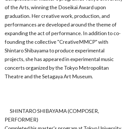
of the Arts, winning the Doseikai Award upon
graduation. Her creative work, production, and
performances are developed around the theme of
expanding the act of performance. In addition to co-
founding the collective "CreativeMMCP" with
Shintaro Shibayama to produce experimental
projects, she has appeared in experimental music
concerts organized by the Tokyo Metropolitan
Theatre and the Setagaya Art Museum.
SHINTARO SHIBAYAMA (COMPOSER,
PERFORMER)
Completed his master's program at Tokyo University