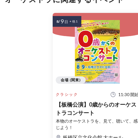
9
8/
日
+ 他 1
会場 (関東)
11:30 開
クラシック
【板橋公演】0歳からのオーケス
トラコンサート
本物のオーケストラを、見て、聴いて、感
じよう！
板橋区立文化会館 大ホール