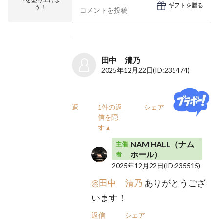
ギフトを贈る
う！
田中 清乃
2025年12月22日
(ID:235474)
返信
1件の返
シェア
信を隠
す▲
NAM HALL（ナム
主催
ホール）
者
2025年12月22日
(ID:235515)
@田中 清乃
ありがとうござ
います！
返信
シェア