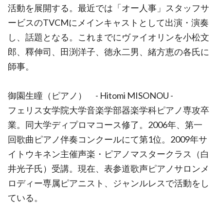
活動を展開する。最近では「オー人事」スタッフサ
ービスのTVCMにメインキャストとして出演・演奏
し、話題となる。これまでにヴァイオリンを小松文
郎、釋伸司、田渕洋子、徳永二男、緒方恵の各氏に
師事。
御園生瞳（ピアノ） - Hitomi MISONOU -
フェリス女学院大学音楽学部器楽学科ピアノ専攻卒
業。同大学ディプロマコース修了。2006年、第一
回歌曲ピアノ伴奏コンクールにて第1位。2009年サ
イトウキネン主催声楽・ピアノマスタークラス（白
井光子氏）受講。現在、表参道歌声ピアノサロンメ
ロディー専属ピアニスト、ジャンルレスで活動をし
ている。