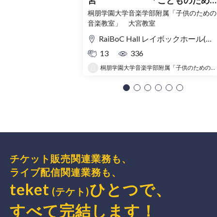
宮 「こどものため
コンサート」〜出かけよう！音
桐朋学園大学音楽学部附属「子供のための
音楽教室」 大宮教室
の旅〜
RaiBoC Hall レイボックホール(市民会館おおみや) 5F リハーサルルーム・レクリエーションルーム
13
336
桐朋学園大学音楽学部附属「子供のための音楽教室 」大宮教室
チケット販売関連業務も、
ライブ配信関連業務も、
teket
ひとつで、
(テケト)
すべて完結
します
！