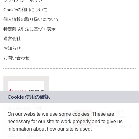
Cookieの利用について
個人情報の取り扱いについて
特定商取引法に基づく表示
運営会社
お知らせ
お問い合わせ
本サービスは、NTT
JASRAC許諾番号：
On our website we use some cookies. These are
ドコモグループの新
9024936001Y45037
規事業創出プログラ
necessary for our site to work properly and to give us
JASRAC許諾番号：
ム「docomo
9024936002Y45040
information about how our site is used.
STARTUP」を通じて
企画され、株式会社