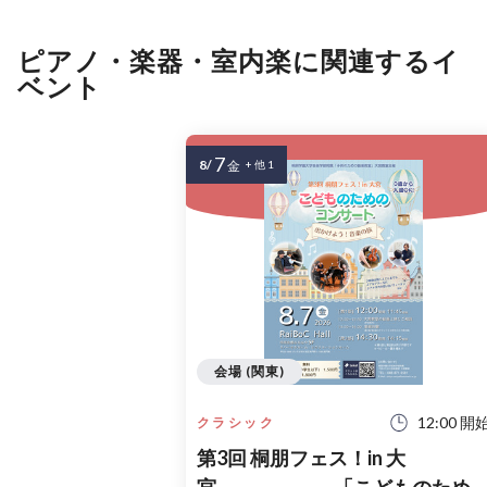
ピアノ・楽器・室内楽に関連するイ
ベント
7
8/
金
+ 他 1
会場 (関東)
12:00 開
クラシック
第3回 桐朋フェス！in 大