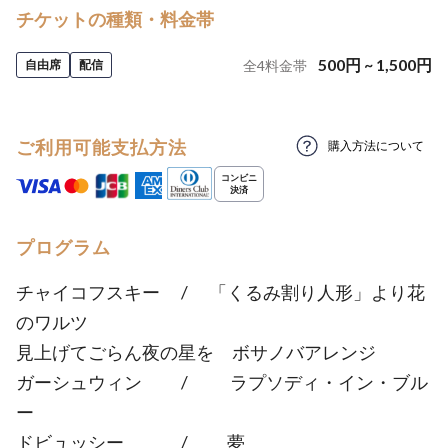
チケットの種類・料金帯
500
円
~
1,500
円
自由席
配信
全
4
料金帯
ご利用可能支払方法
購入方法について
プログラム
チャイコフスキー / 「くるみ割り人形」より花
のワルツ
見上げてごらん夜の星を ボサノバアレンジ
ガーシュウィン / ラプソディ・イン・ブル
ー
ドビュッシー / 夢