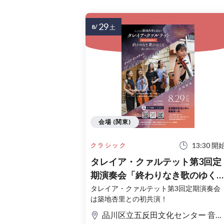
29
8/
土
会場 (関東)
13:30 開
クラシック
タレイア・クァルテット第3回定
期演奏会「終わりなき歌のゆく
～夏の終わりに～」
タレイア・クァルテット第3回定期演奏会
は築地杏里との初共演！
品川区立五反田文化センター 音楽ホール