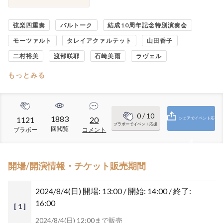
弦楽四重奏
バルトーク
結成10周年記念特別演奏会
モーツァルト
タレイアクァルテット
山田香子
二村裕美
渡部咲耶
石崎美雨
ラヴェル
もっとみる
0
/ 10
1883
1121
20
シェアでイベント応
ブラボーでイベント応援
回閲覧
ブラボー
コメント
援
開場/開演情報・チケット販売期間
2024/8/4(日)
開場: 13:00 / 開始: 14:00 / 終了:
16:00
[ 1 ]
2024/8/4(日) 12:00まで販売