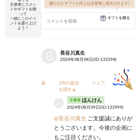
贈られたギフトの売上は主催者に還元されます!
主催者にコメン
トやギフトを贈
って
ギフトを贈る
一緒にこのイベ
ントを盛り上げ
よう！
長谷川真生
2024年08月04日
(ID:133394)
返信
1件の返信
シェア
を隠す▲
ほんけん
主催者
2024年08月09日
(ID:133999)
@長谷川真生
ご支援誠にありが
とうございます。今後の企画に
もご注目ください。