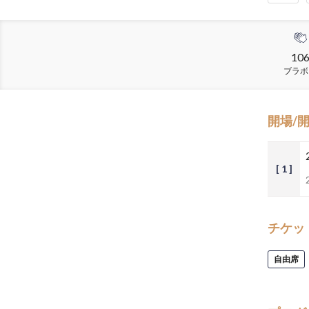
10
ブラボ
開場/
[ 1 ]
チケッ
自由席