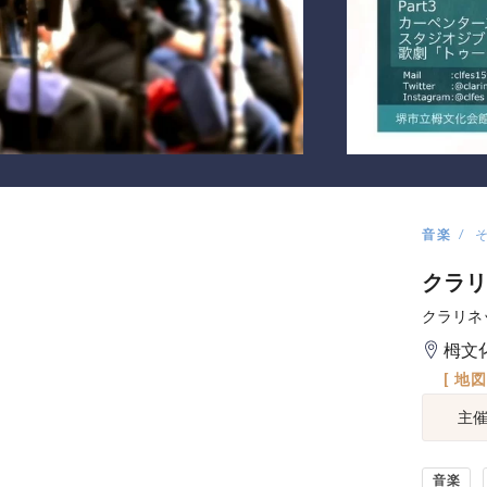
音楽
クラリ
クラリネ
栂文
[ 地
主
音楽