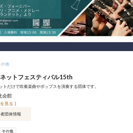
その他
ネットフェスティバル15th
ットだけで吹奏楽曲やポップスを演奏する団体です。
化会館
図を見る ]
催者団体情報
その他