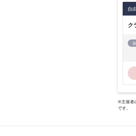
自
ク
※主催者
です。