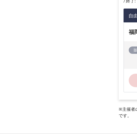
終了: 
自
福
※主催者
です。