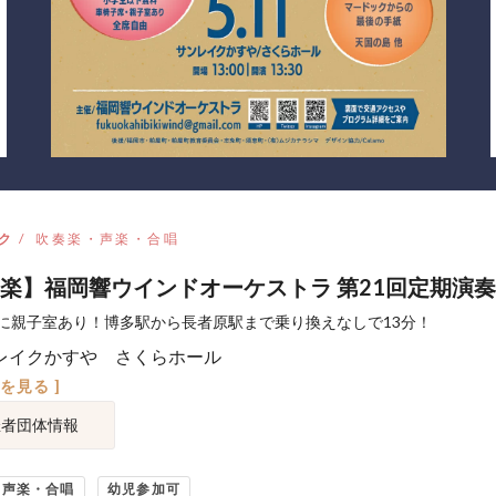
ク
吹奏楽・声楽・合唱
楽】福岡響ウインドオーケストラ 第21回定期演
に親子室あり！博多駅から長者原駅まで乗り換えなしで13分！
レイクかすや さくらホール
図を見る ]
催者団体情報
・声楽・合唱
幼児参加可