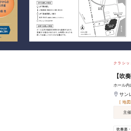
クラシッ
【吹奏
ホール内
サン
[ 地
主
吹奏楽