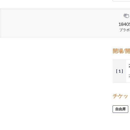
1840
ブラボ
開場/
[ 1 ]
チケッ
自由席