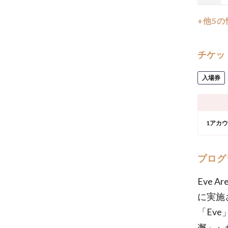
+他5
チケッ
入場券
1アカ
プログ
Eve A
に実施
「Eve
邂」』