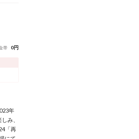
0
円
金帯
2023年
楽しみ、
024「再
会場にて