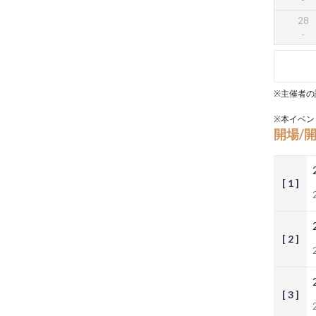
28
※主催者の
※本イベン
開場/
[ 1 ]
[ 2 ]
[ 3 ]