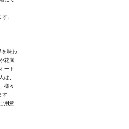
ます。
界を味わ
や花嵐
オート
人は、
、様々
ます。
ご用意