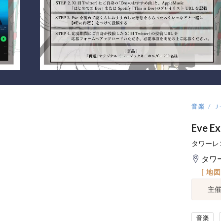
音楽
J
Eve E
タワーレ
タワー
[ 地
主
音楽