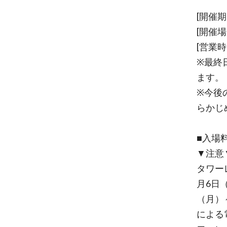
[開催期
[開催場
[営業時間
※最終日
ます。
※今後
らかじ
■入場
▼注意
タワー
月6日
（月）～
による