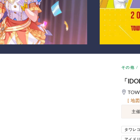
その他
「IDO
TOW
[ 地
主
タワレ
アイド