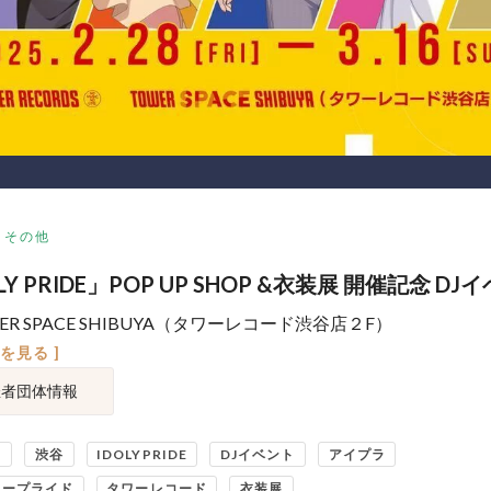
その他
LY PRIDE」POP UP SHOP &衣装展 開催記念 DJ
ER SPACE SHIBUYA（タワーレコード渋谷店２F）
図を見る ]
催者団体情報
コ
渋谷
IDOLYPRIDE
DJイベント
アイプラ
リープライド
タワーレコード
衣装展