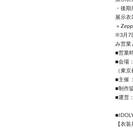
・後期展
展示衣装
＋Zepp 
※3月7
み営業
■営業時
■会場：
（東京都
■主催
■制作協
■運営
■IDO
【衣装