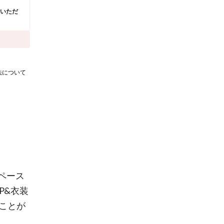
担いただ
法について
スペース
HOP&衣装
ることが