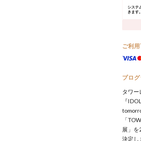
システ
きます
ご利用
プログ
タワー
『IDOL
tom
「TOWE
展」を
決定し