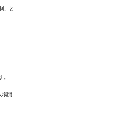
制」と
す。
入場開