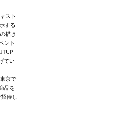
でキャスト
示する
ための描き
ベント
TUP
げてい
て、東京で
商品を
ご招待し