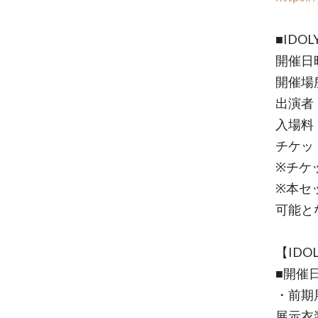
■IDO
開催日時
開催場所
出演者
入場料
チケッ
※チケ
※本セ
可能と
【IDOL
■開催日
・前期展
展示衣装