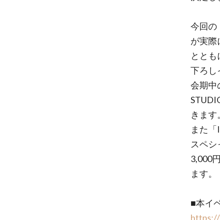
今回の「
が実際
とともに
下ろし
会期中
STU
きます
また「I
スペシ
3,0
ます。
■本イ
https:/