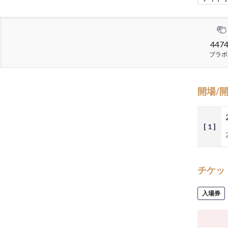
447
ブラボ
開場/
[ 1 ]
チケッ
入場券