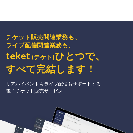
チケット販売関連業務も、
ライブ配信関連業務も、
teket
ひとつで、
(テケト)
すべて完結
します
！
リアルイベントもライブ配信もサポートする
電子チケット販売サービス