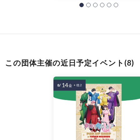
この団体主催の近日予定イベント(8)
14
8/
金
+ 他 2