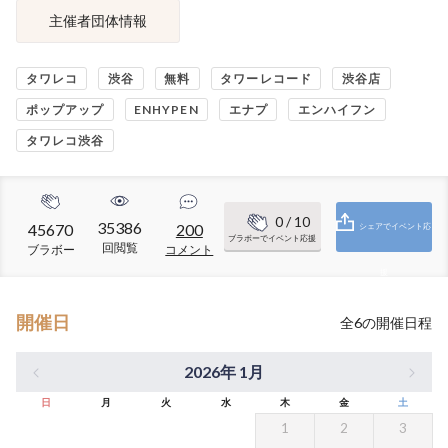
主催者団体情報
タワレコ
渋谷
無料
タワーレコード
渋谷店
ポップアップ
ENHYPEN
エナプ
エンハイフン
タワレコ渋谷
0
/ 10
35386
45670
200
シェアでイベント応
ブラボーでイベント応援
回閲覧
ブラボー
コメント
援
開催日
全
6
の開催日程
2026年 1月
日
月
火
水
木
金
土
1
2
3