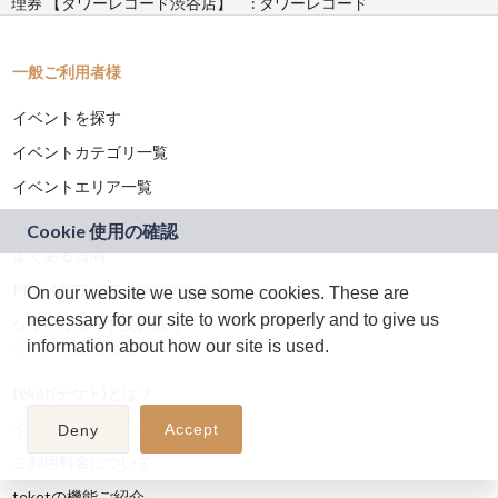
理券 【タワーレコード渋谷店】 : タワーレコード
一般ご利用者様
イベントを探す
イベントカテゴリ一覧
イベントエリア一覧
使い方
よくある質問
PRO ARTEKET（プロアルテケト）
On our website we use some cookies. These are
necessary for our site to work properly and to give us
シリアルコード受け取り
information about how our site is used.
イベント主催者様へ
teket(テケト)とは？
イベント作成の方法
Accept
Deny
ご利用料金について
teketの機能ご紹介