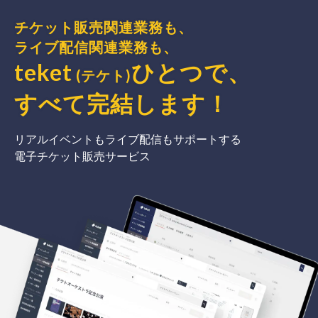
チケット販売関連業務も、
ライブ配信関連業務も、
teket
ひとつで、
(テケト)
すべて完結
します
！
リアルイベントもライブ配信もサポートする
電子チケット販売サービス