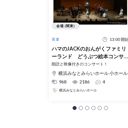
会場 (関東)
13:00 開
音楽
ハマのJACKのおんがくファミリ
ーランド どうぶつ絵本コンサ
ト
朗読と映像付きのコンサート！
横浜みなとみらいホール 小ホール
968
2186
4
横浜みなとみらいホール