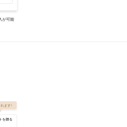
入が可能
れます!
トを贈る