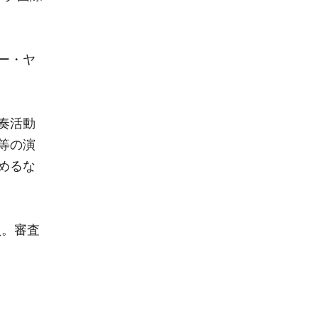
ー・ヤ
奏活動
等の演
めるな
員。審査