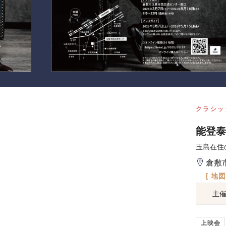
クラシッ
能登泰
玉島在住
倉敷
[ 地
主
上映会