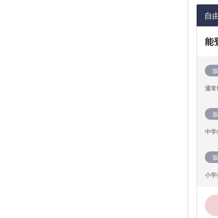
自
能
通常
中学
小学