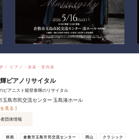
ク
ピアノ・楽器・室内楽
輝ピアノリサイタル
のピアニスト能登泰輝のリサイタル
市玉島市民交流センター 玉島湊ホール
図を見る ]
催者団体情報
映画
倉敷市玉島市民交流センター
岡山
クラシック