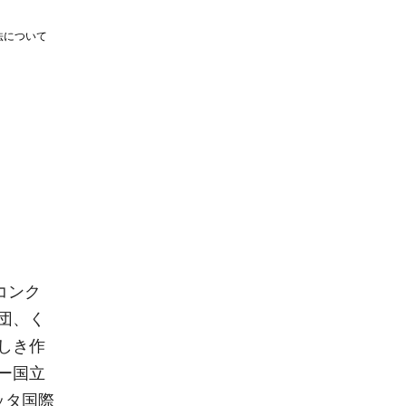
法について
コンク
団、く
しき作
ー国立
ッタ国際