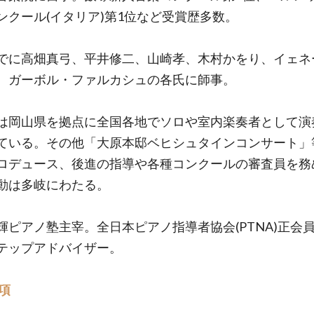
ンクール(イタリア)第1位など受賞歴多数。
でに高畑真弓、平井修二、山崎孝、木村かをり、イェネ
、ガーボル・ファルカシュの各氏に師事。
は岡山県を拠点に全国各地でソロや室内楽奏者として演
ている。その他「大原本邸ベヒシュタインコンサート」
ロデュース、後進の指導や各種コンクールの審査員を務
動は多岐にわたる。
輝ピアノ塾主宰。全日本ピアノ指導者協会(PTNA)正会
テップアドバイザー。
項