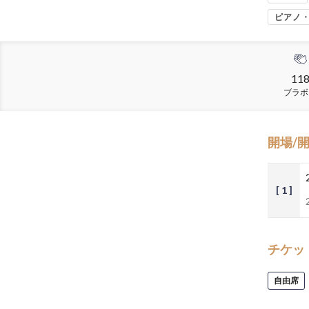
ピアノ
11
ブラボ
開場/
[ 1 ]
チケッ
自由席