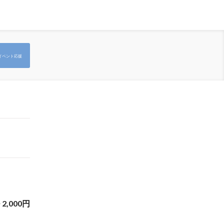
イベント応援
~
2,000
円