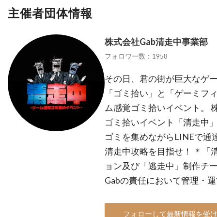
主催者団体情報
株式会社Gab清走中事業部
フォロワー数：1958
その日、君の街が巨大なゲー
「ゴミ拾い」と「ゲーミフ
ム感覚ゴミ拾いイベント。 
ゴミ拾いイベント「清走中」
ゴミを集めながらLINEで
清走中攻略を目指せ！ ＊「
ョン及び「逃走中」制作チ
Gabの責任において管理・
フォローして最新情報を受