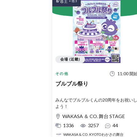
8
8/
土
+ 他 3
会場 (近畿)
11:00 開
その他
ブルブル祭り
みんなでブルブルくんの20周年をお祝い
よう！
WAKASA ＆ CO. 舞台 STAGE
1336
3257
44
WAKASA & CO. KYOTOわかさの舞台