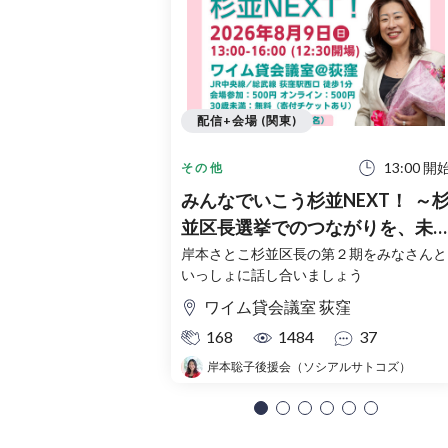
配信+会場 (関東)
13:00 開
その他
みんなでいこう杉並NEXT！ ～
並区長選挙でのつながりを、未
へ～
岸本さとこ杉並区長の第２期をみなさんと
いっしょに話し合いましょう
ワイム貸会議室 荻窪
168
1484
37
岸本聡子後援会（ソシアルサトコズ）