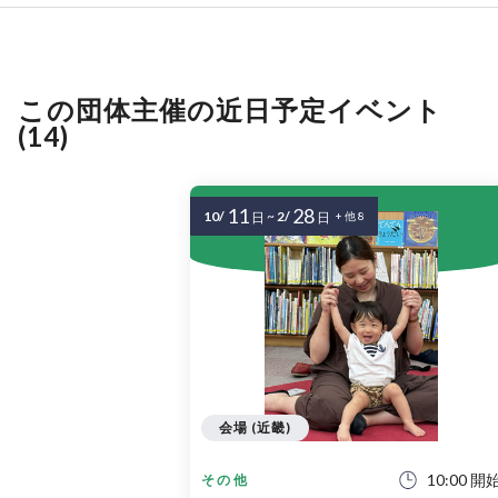
この団体主催の近日予定イベント
(14)
11
28
10/
~
2/
日
日
+ 他 8
会場 (近畿)
10:00 開
その他