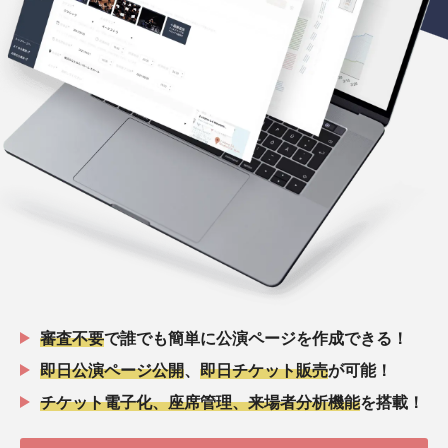
審査不要
で誰でも簡単に公演ページを作成できる！
即日公演ページ公開
、
即日チケット販売
が可能！
チケット電子化、座席管理、来場者分析機能
を搭載！