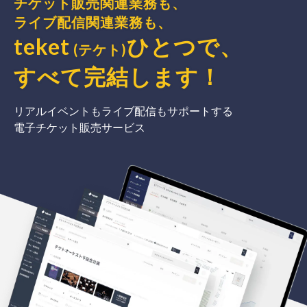
チケット販売関連業務も、
ライブ配信関連業務も、
teket
ひとつで、
(テケト)
すべて完結
します
！
リアルイベントもライブ配信もサポートする
電子チケット販売サービス