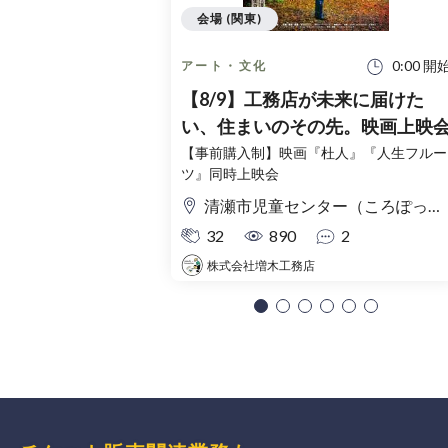
会場 (関東)
0:00 開
アート・文化
【8/9】工務店が未来に届けた
い、住まいのその先。映画上映
【事前購入制】映画『杜人』『人生フルー
ツ』同時上映会
清瀬市児童センター（ころぽっくる）東京都清瀬市中清戸3-235-5
32
890
2
株式会社増木工務店