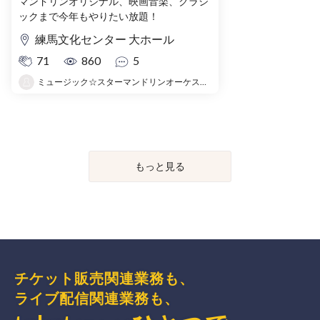
会
マンドリンオリジナル、映画音楽、クラシ
ックまで今年もやりたい放題！
練馬文化センター 大ホール
71
860
5
ミュージック☆スターマンドリンオーケストラ
もっと見る
チケット販売関連業務も、
ライブ配信関連業務も、