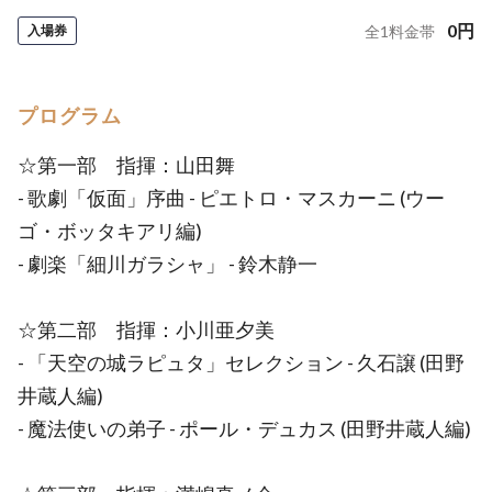
0
円
入場券
全
1
料金帯
プログラム
☆第一部 指揮：山田舞
- 歌劇「仮面」序曲 - ピエトロ・マスカーニ (ウー
ゴ・ボッタキアリ編)
- 劇楽「細川ガラシャ」 - 鈴木静一
☆第二部 指揮：小川亜夕美
- 「天空の城ラピュタ」セレクション - 久石譲 (田野
井蔵人編)
- 魔法使いの弟子 - ポール・デュカス (田野井蔵人編)