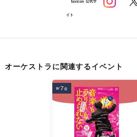
公式サ
イト
オーケストラに関連するイベント
7
8/
金