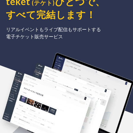
teket
ひとつで、
(テケト)
すべて完結
します
！
リアルイベントもライブ配信もサポートする
電子チケット販売サービス