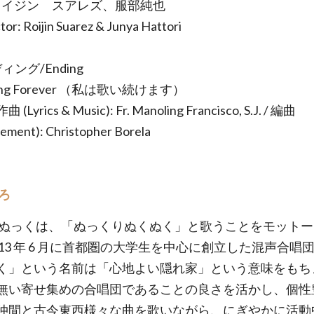
 ロイジン゠スアレズ、服部純也
or: Roijin Suarez & Junya Hattori
ィング/Ending
l Sing Forever （私は歌い続けます）
Lyrics & Music): Fr. Manoling Francisco, S.J. / 編曲
ement): Christopher Borela
ろ
 ぬっくは、「ぬっくりぬくぬく」と歌うことをモットー
013 年 6 月に首都圏の大学生を中心に創立した混声合唱
く」という名前は「心地よい隠れ家」という意味をもち
無い寄せ集めの合唱団であることの良さを活かし、個性
仲間と古今東西様々な曲を歌いながら、にぎやかに活動