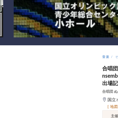
音楽
合唱団 ぬ
nsem
出場記
合唱団 
国立
[ 地
主