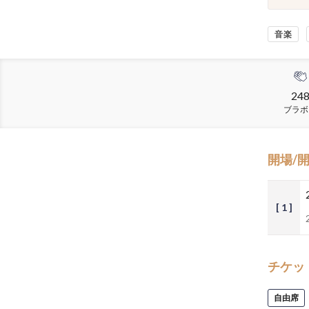
音楽
24
ブラボ
開場/
[ 1 ]
チケッ
自由席