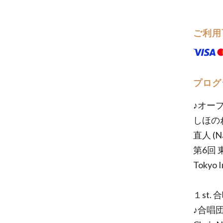
ご利用
プログ
♪オープ
しほのね (
直人 (Na
第6回 東
Tokyo I
１st.
♪合唱