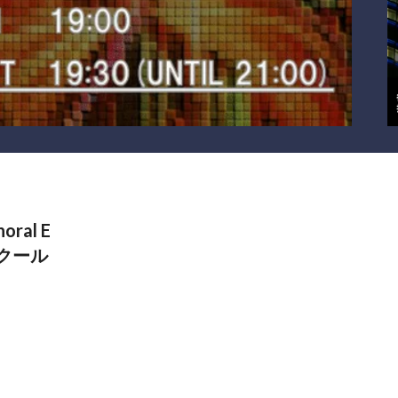
oral E
ンクール