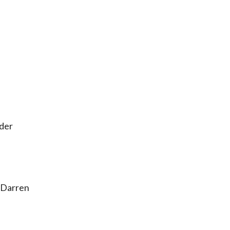
der
y Darren