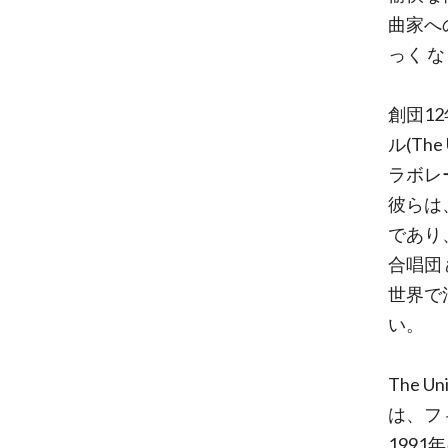
曲家へ
っく 
創団1
ル(The U
ラボレ
彼らは
であり
合唱団
世界で
い。
The Uni
は、フ
199