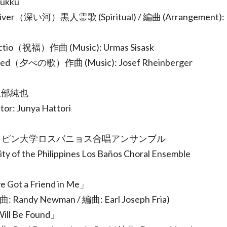
Nukku
iver（深い河）黒人霊歌 (Spiritual) / 編曲 (Arrangement): 
ctio（祝福）作曲 (Music): Urmas Sisask
ied（夕べの歌）作曲 (Music): Josef Rheinberger
服部純也
or: Junya Hattori
リピン大学ロスバニョス合唱アンサンブル
ity of the Philippines Los Baños Choral Ensemble
e Got a Friend in Me」
 Randy Newman / 編曲: Earl Joseph Fria)
ill Be Found」