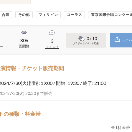
合唱
その他
フィリピン
コーラス
東京国際合唱コンクー
0
/ 10
806
8
3
シェアで
ブラボーでイベント応援
回閲覧
ー
コメント
開演情報・チケット販売期間
2024/7/30(火)
開場: 19:00 / 開始: 19:30 / 終了: 21:00
2024/7/30(火) 20:30まで販売
トの種類・料金帯
全
1
料金帯