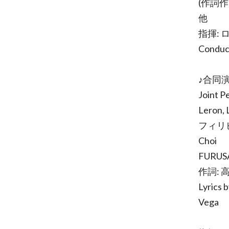
(作詞作曲:
他
指揮:
Conduct
♪合同
Joint 
Leron
フィリピン民
Choi
FURUS
作詞: 高
Lyrics 
Vega