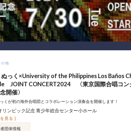
その他
っく×University of the Philippines Los Baños Ch
ble JOINT CONCERT2024 〈東京国際合唱コ
念開催〉
ぬっくが初の海外合唱団とコラボレーション演奏会を開催します！
オリンピック記念 青少年総合センター小ホール
図を見る ]
催者団体情報