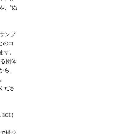
み、”ぬ
サンブ
le)とのコ
ます。
する団体
から、
。
くださ
PLBCE)
生で構成