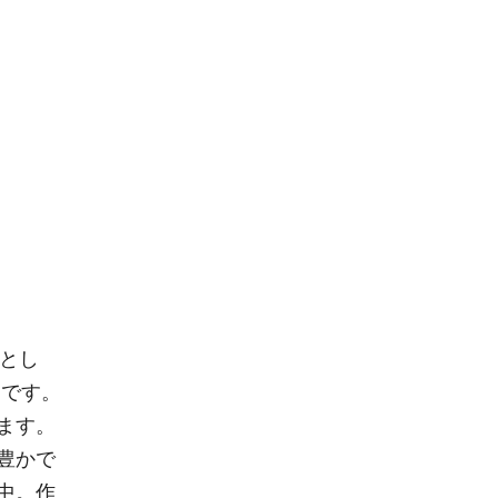
とし
団です。
ます。
豊かで
中。作