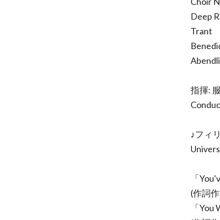
Choir 
Deep R
Trant
Benedi
Abendl
指揮: 
Conduct
♪フィ
Univers
「You'v
(作詞作曲:
「You W