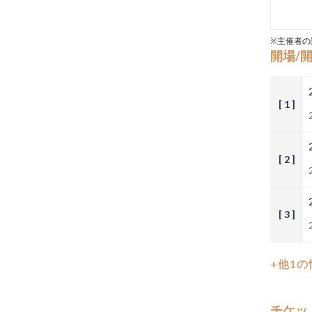
※主催者の
開場/
[ 1 ]
[ 2 ]
[ 3 ]
+他1
チケッ