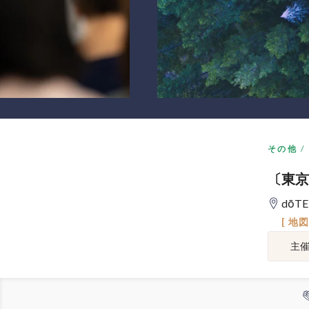
その他
〔東京7
dōTE
[ 地
主