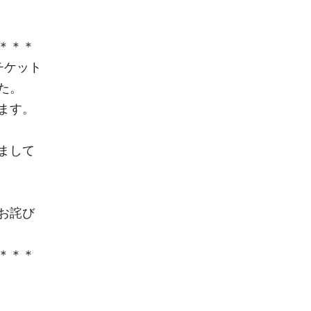
＊＊＊
チケット
た。
ます。
まして
お詫び
＊＊＊