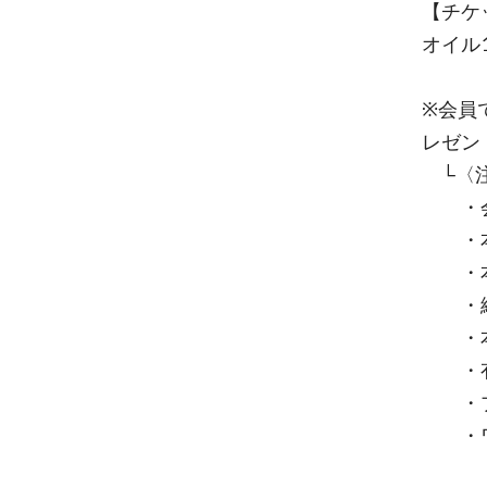
【チケ
オイル
※会員
レゼン
└〈注
・会員
・本券
・本券
・紛失
・本
・有効
・プロ
・ワー