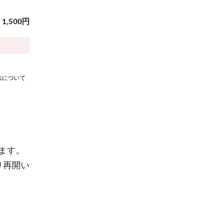
1,500
円
法について
ます。
り再開い