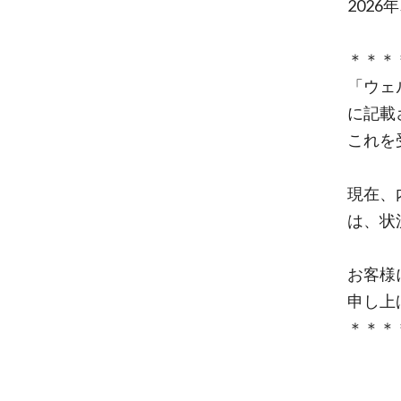
2026
＊＊＊
「ウェ
に記載
これを
現在、
は、状
お客様
申し上
＊＊＊