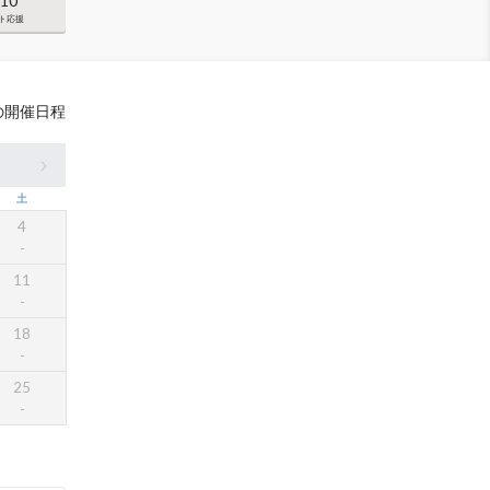
 10
ト応援
の開催日程
土
4
11
18
25