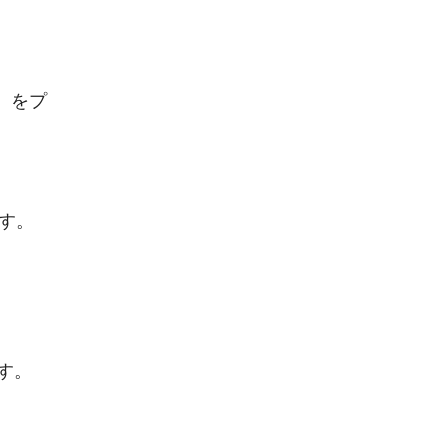
）をプ
す。
す。